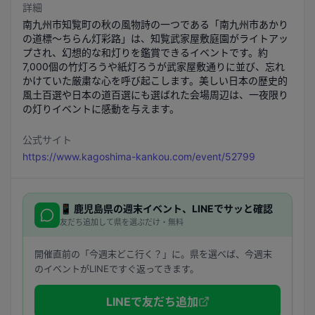
詳細
南九州市知覧町の秋の風物詩の一つである「南九州市あかり
の道標～ちらん灯彩路」は、知覧武家屋敷庭園がライトアッ
プされ、幻想的な和灯りを鑑賞できるイベントです。約
7,000個の竹灯ろうや紙灯ろうが武家屋敷通りに並び、忘れ
かけていた厳粛な心を呼び起こします。美しい日本の歴史的
風土百選や日本の道百選にも選ばれた会場周辺は、一夜限り
の灯りイベントに感動を与えます。
公式サイト
https://www.kagoshima-kankou.com/event/52799
📱
鹿児島県
の週末イベント、LINEでサッと確認
友だち追加して県を選ぶだけ・無料
開催直前の「今週末どこ行く？」に。県を選べば、今週末
のイベントがLINEですぐ返ってきます。
LINEで友だち追加