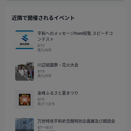
近隣で開催されるイベント
平和へのメッセージfrom知覧 スピーチコ
ンテスト
8/15
南九州市
川辺祇園祭・花火大会
9/19
南九州市
金峰ふるさと夏まつり
🎇
8/15
南さつま市
万世特攻平和祈念館特別企画展及び朗読会
8/1〜8/31