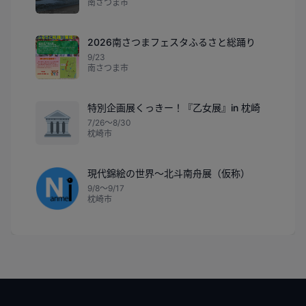
南さつま市
2026南さつまフェスタふるさと総踊り
9/23
南さつま市
特別企画展くっきー！『乙女展』in 枕崎
🏛️
7/26〜8/30
枕崎市
現代錦絵の世界～北斗南舟展（仮称）
9/8〜9/17
枕崎市