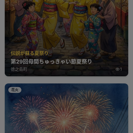
伝説が蘇る夏祭り
第29回母間ちゅっきゃい節夏祭り
徳之島町
1
花火