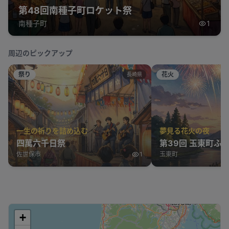
第48回南種子町ロケット祭
南種子町
1
周辺のピックアップ
祭り
花火
長崎県
一生の祈りを詰め込む
夢見る花火の夜
四萬六千日祭
第39回 玉東町ふ
佐世保市
1
玉東町
+