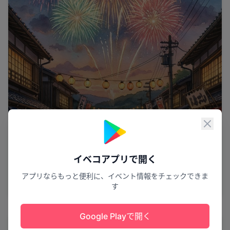
閉じ
夏の夢が広がる
イベコアプリで開く
第45回喜界町夏まつり
アプリならもっと便利に、イベント情報をチェックできま
す
喜界町
9
Google Playで開く
祭り