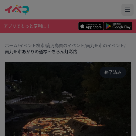
アプリでもっと便利に！
ホーム
/
イベント検索
/
鹿児島県のイベント
/
南九州市のイベント
/
南九州市あかりの道標～ちらん灯彩路
終了済み