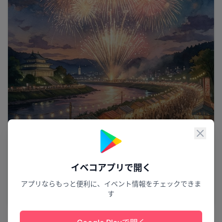
閉じ
星降る夜の幻想
イベコアプリで開く
イーハトーブフォーラム2026 光と音のページ
ェント 花火ファンタジー
アプリならもっと便利に、イベント情報をチェックできま
す
花巻市
7