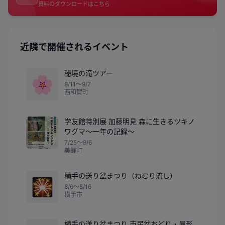
資料のダウンロードはこちら
近隣で開催されるイベント
秘境の滝ツアー
🌸
8/11〜9/7
西和賀町
学友館特別展 加藤明見 森に生きるツキノ
ワグマ～一年の記録～
7/25〜9/6
美郷町
横手の送り盆まつり（ねむり流し）
🎇
8/6〜8/16
横手市
横手の送り盆まつり 市民盆おどり・屋形