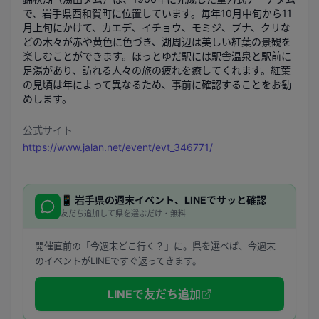
で、岩手県西和賀町に位置しています。毎年10月中旬から11
月上旬にかけて、カエデ、イチョウ、モミジ、ブナ、クリな
どの木々が赤や黄色に色づき、湖周辺は美しい紅葉の景観を
楽しむことができます。ほっとゆだ駅には駅舎温泉と駅前に
足湯があり、訪れる人々の旅の疲れを癒してくれます。紅葉
の見頃は年によって異なるため、事前に確認することをお勧
めします。
公式サイト
https://www.jalan.net/event/evt_346771/
📱
岩手県
の週末イベント、LINEでサッと確認
友だち追加して県を選ぶだけ・無料
開催直前の「今週末どこ行く？」に。県を選べば、今週末
のイベントがLINEですぐ返ってきます。
LINEで友だち追加