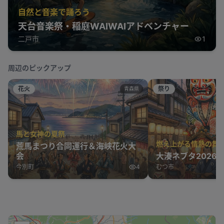
自然と音楽で踊ろう
天台音楽祭・稲庭WAIWAIアドベンチャー
二戸市
1
周辺のピックアップ
花火
祭り
青森県
馬と女神の夏祭
燃え上がる情熱の舞
荒馬まつり合同運行＆海峡花火大
会
大湊ネブタ2026
今別町
4
むつ市