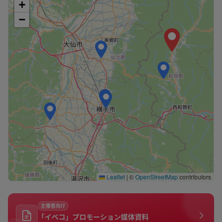
+
−
Leaflet
|
©
OpenStreetMap
contributors
主催者向け
「イベコ」プロモーション媒体資料