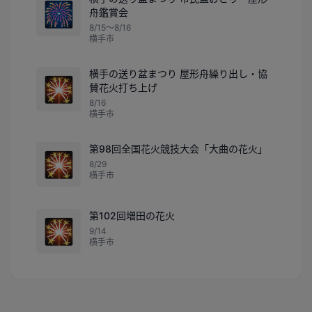
🎆
舟鑑賞会
8/15〜8/16
横手市
横手の送り盆まつり 屋形舟繰り出し・協
🎇
賛花火打ち上げ
8/16
横手市
第98回全国花火競技大会「大曲の花火」
🎇
8/29
横手市
第102回増田の花火
🎇
9/14
横手市