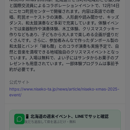
と国際交流員によるコラボレーションイベントで、12月14日
にニセコ町民センターで開催されます。内容は英語での歌
唱、町民オーケストラの演奏、人形劇や読み聞かせ、キッズ
ダンス、和太鼓演奏など多彩で充実しています。体験イベン
トでは楽器制作や演奏体験、木工体験、クリスマスクッキー
作りなどもあり、子どもから大人まで楽しめる企画が盛りだ
くさんです。さらに、参加者みんなで作ったダンボール製の
和太鼓とバンド「縁も酣」とのコラボ演奏も実施予定で、自
然と音楽を満喫できる地域独自のクリスマスイベントとなっ
ています。入場は無料で、よい子にはサンタからお菓子のプ
レゼントも用意されています。一部体験プログラムは事前予
約が必要です。
公式サイト
https://www.niseko-ta.jp/news/article/niseko-xmas-2025-
event/
📱
北海道
の週末イベント、LINEでサッと確認
友だち追加して県を選ぶだけ・無料