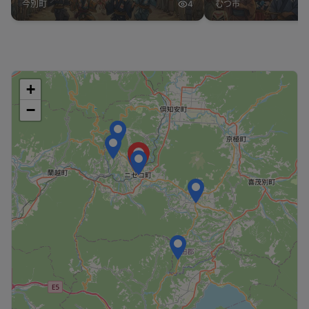
今別町
4
むつ市
+
−