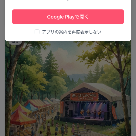
しるべった風が舞う
第70回なかしべつ夏祭り
Google Playで開く
中標津町
22
アプリの案内を再度表示しない
祭り