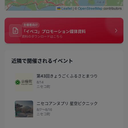
Leaflet
|
©
OpenStreetMap
contributors
主催者向け
「イベコ」プロモーション媒体資料
資料のダウンロードはこちら
近隣で開催されるイベント
第43回きょうごくふるさとまつり
8/14
ニセコ町
ニセコアンヌプリ 星空ピクニック
8/7〜8/16
ニセコ町