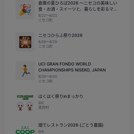
倉庫の夏ひろば2026 〜ニセコの美味しい
🎉
食・お酒・スイーツと、暮らしを彩るマル
シェ〜
8/22〜8/23
ニセコ町
ニセコひらふ祭り2026
🎇
8/28〜8/29
ニセコ町
UCI GRAN FONDO WORLD
🏃
CHAMPIONSHIPS NISEKO, JAPAN
8/26〜8/30
ニセコ町
ほくほく祭りinまっかり
9/6
真狩村
畑でレストラン2026 (ごとう農園)
9/6