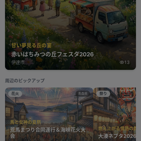
甘い夢見る丘の宴
赤いはちみつの丘フェスタ2026
伊達市
13
周辺のピックアップ
花火
祭り
青森県
馬と女神の夏祭
燃え上がる情熱の舞
荒馬まつり合同運行＆海峡花火大
会
大湊ネブタ2026