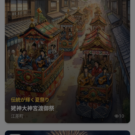
伝統が輝く夏祭り
姥神大神宮渡御祭
江差町
10