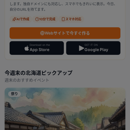
します。独自ドメインにも対応し、スマホでもきれいに表示。今日、
自分のURLを持てます。
AIで作成
10分で完成
スマホ対応
Webサイトで今すぐ作る
Download on the
GET IT ON
App Store
Google Play
今週末の
北海道
ピックアップ
週末のおすすめイベント
祭り