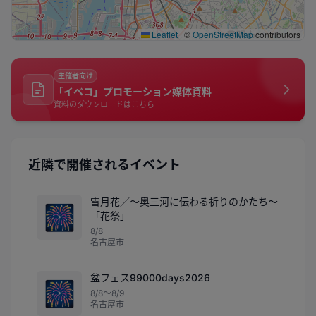
Leaflet
|
©
OpenStreetMap
contributors
主催者向け
「イベコ」プロモーション媒体資料
資料のダウンロードはこちら
近隣で開催されるイベント
雪月花／～奥三河に伝わる祈りのかたち～
🎆
「花祭」
8/8
名古屋市
盆フェス99000days2026
🎆
8/8〜8/9
名古屋市