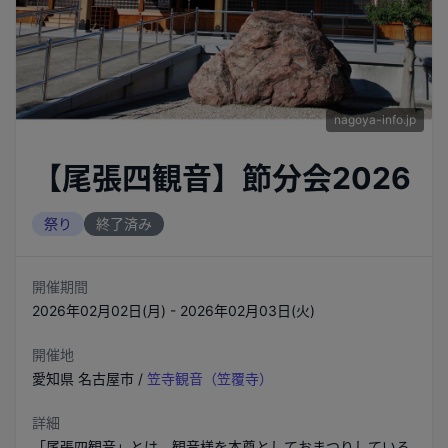
nagoya-info.jp
【尾張四観音】節分会2026
祭り
終了済み
開催期間
2026年02月02日(月) - 2026年02月03日(火)
開催地
愛知県
名古屋市
/
笠寺観音（笠覆寺）
詳細
「尾張四観音」とは、観音様を本尊としておまつりしている