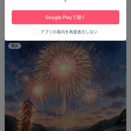
す
冬の心に咲く祈り
雪月花／～奥三河に伝わる祈りのかたち～
Google Playで開く
「花祭」
名古屋市
3
アプリの案内を再度表示しない
花火