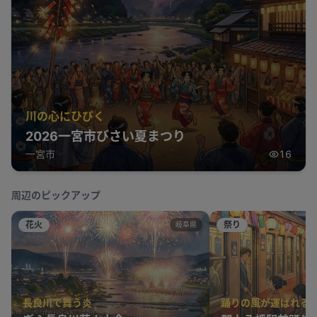
川の心にひびく
2026一宮市びさい夏まつり
一宮市
16
周辺のピックアップ
花火
祭り
岐阜県
長良川で舞う炎
踊りの風が運ばれる