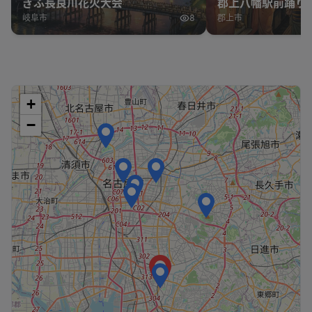
ぎふ長良川花火大会
郡上八幡駅前踊り
岐阜市
8
郡上市
+
−