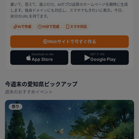
書いて、答えて、選ぶだけ。AIがプロ品質のホームページを瞬時に生成
します。独自ドメインにも対応し、スマホでもきれいに表示。今日、
自分のURLを持てます。
AIで作成
10分で完成
スマホ対応
Webサイトで今すぐ作る
Download on the
GET IT ON
App Store
Google Play
今週末の
愛知県
ピックアップ
週末のおすすめイベント
祭り