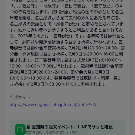
「荒子観音寺」「龍泉寺」「甚目寺観音」「笠寺観音」の4
つの寺院を指します。徳川家康が尾張の国の中心として名古
屋城を築き、名古屋城から見て鬼門の方角にあたる寺院を、
名古屋城の鎮護として「尾張四観音」と定めたとされていま
す。恵方に近い寺へお参りするとご利益があると言われてお
り、2026年の恵方は「笠寺観音」です。各寺院では節分会と
して、厄除けや開運を祈願する豆まき祈祷が行われます。笠
寺観音では節分会前夜祭祈祷が2月2日(月)20:00～24:00、節
分会・開運厄除け豆まき祈祷が2月3日(火)9:00～16:00に開
催されます。荒子観音寺では豆まき式が2月3日(火)10:00～
12:00、13:00～17:00に行われます。龍泉寺では節分会前夜
祭が2月2日(月)20:00～24:00、節分会大祭が2月3日
(火)9:00～18:00です。甚目寺観音では厄除け・開運「豆ま
き祈祷」が2月3日(火)8:00～17:00に実施されます。
公式サイト
https://www.nagoya-info.jp/event/detail/72/
📱
愛知県
の週末イベント、LINEでサッと確認
友だち追加して県を選ぶだけ・無料