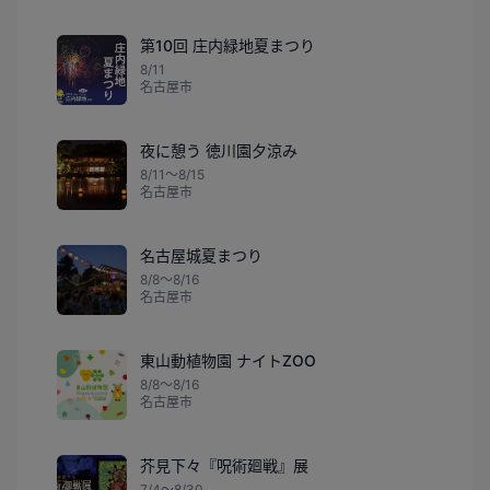
第10回 庄内緑地夏まつり
8/11
名古屋市
夜に憩う 徳川園夕涼み
8/11〜8/15
名古屋市
名古屋城夏まつり
8/8〜8/16
名古屋市
東山動植物園 ナイトZOO
8/8〜8/16
名古屋市
芥見下々『呪術廻戦』展
7/4〜8/30