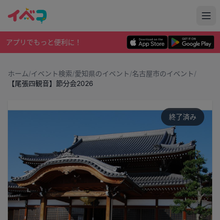
アプリでもっと便利に！
ホーム
/
イベント検索
/
愛知県のイベント
/
名古屋市のイベント
/
【尾張四観音】節分会2026
終了済み