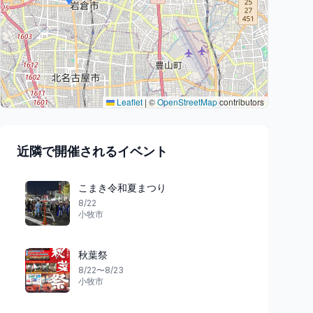
Leaflet
|
©
OpenStreetMap
contributors
近隣で開催されるイベント
こまき令和夏まつり
8/22
小牧市
秋葉祭
8/22〜8/23
小牧市