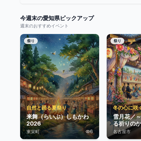
今週末の
愛知県
ピックアップ
週末のおすすめイベント
祭り
祭り
自然と踊る夏祭り
冬の心に咲
来舞（らいぶ）しもかわ
雪月花／
2026
る祈りの
祭」
東栄町
6
名古屋市