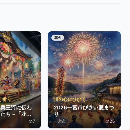
花火
く祈り
川の心にひびく
～奥三河に伝わ
2026一宮市びさい夏まつ
かたち～「花
り
7
一宮市
28