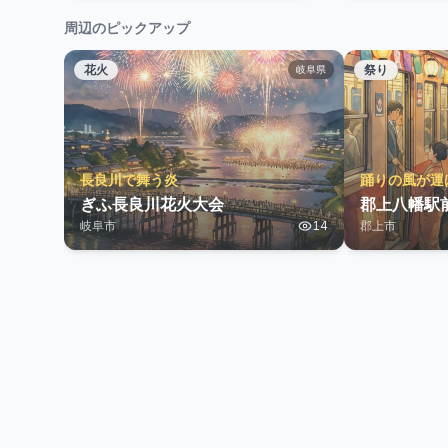
周辺のピックアップ
花火
祭り
岐阜県
長良川で舞う炎
踊りの風が運
ぎふ長良川花火大会
郡上八幡駅
岐阜市
14
郡上市