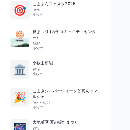
こまぶんフェスタ2026
🎯
8/29
小牧市
祭り
グルメ
三重県
夏まつり (西部コミュニティセンタ
ー)
8/30
びールと笑顔の祭
小牧市
夏の風情に包まれる
ISEKADO×おかげ横
井田観音盆踊り（ほうき踊り）
Garden
小牧山薪能
🏛️
紀宝町
16
伊勢市
9/19
小牧市
こまきシルバーウィークど真ん中マ
🎉
ルシェ
9/21〜9/22
小牧市
大地町区 夏の提灯まつり
🎆
8/15