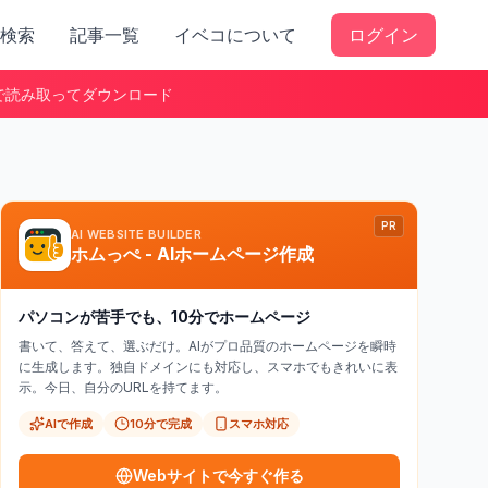
検索
記事一覧
イベコについて
ログイン
で読み取ってダウンロード
PR
AI WEBSITE BUILDER
ホムっぺ - AIホームページ作成
パソコンが苦手でも、10分でホームページ
書いて、答えて、選ぶだけ。AIがプロ品質のホームページを瞬時
に生成します。独自ドメインにも対応し、スマホでもきれいに表
示。今日、自分のURLを持てます。
AIで作成
10分で完成
スマホ対応
Webサイトで今すぐ作る