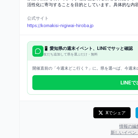
活性化に寄与することを目的としています。具体的な内
公式サイト
https://komakisi-nigiwai-hiroba.jp
📱
愛知県
の週末イベント、LINEでサッと確認
友だち追加して県を選ぶだけ・無料
開催直前の「今週末どこ行く？」に。県を選べば、今週末の
LINE
Xでシェア
情報の編
新しいイベン