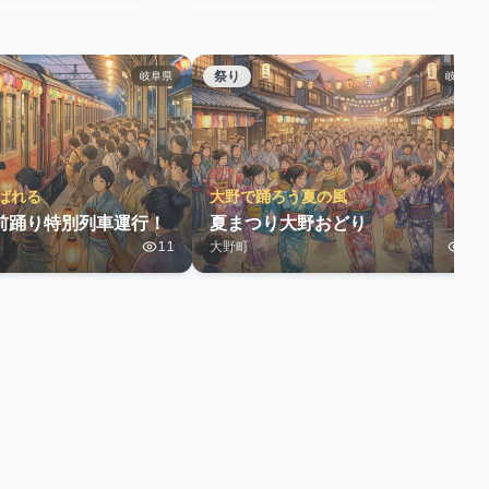
祭り
岐阜県
岐阜県
ばれる
大野で踊ろう夏の風
前踊り特別列車運行！
夏まつり大野おどり
11
大野町
46