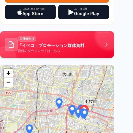
Download on the
GET IT ON
App Store
Google Play
主催者向け
「イベコ」プロモーション媒体資料
資料のダウンロードはこちら
+
−