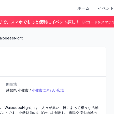
ホーム
イベント
リで、スマホでもっと便利にイベント探し！
QRコードをスマホ
aibeeeeNight
開催地
愛知県
小牧市
/
小牧市にぎわい広場
aibeeeeNight」は、人々が集い、日によって様々な活動
ベントです。小牧駅前のにぎわいを創出し、市民交流や地域の