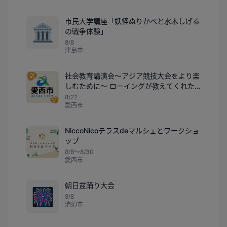
市民大学講座「妖怪ぬりかべと水木しげる
🏛️
の戦争体験」
8/8
津島市
社会教育講演会～アジア競技大会をより楽
しむために～ ローイングが教えてくれた
夢をかなえる力
8/22
愛西市
NiccoNicoテラスdeマルシェとワークショ
ップ
8/8〜8/30
愛西市
朝日盆踊り大会
🎆
8/8
清須市