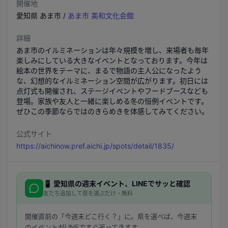
開催地
愛知県
あま市
/
あま市 美和文化会館
詳細
あま市のイルミネーションは年々規模を増し、来場者も毎年
楽しみにしている大きなイベントとなっております。今年は
絵本の世界をテーマに、まるで物語の主人公になったよう
な、幻想的なイルミネーション空間が広がります。初日には
点灯式も開催され、ステージイベントやフードブースなども
登場。家族や友人と一緒に楽しめる冬の恒例イベントです。
ぜひこの季節ならではのきらめきを体感してみてください。
公式サイト
https://aichinow.pref.aichi.jp/spots/detail/1835/
📱
愛知県
の週末イベント、LINEでサッと確認
友だち追加して県を選ぶだけ・無料
開催直前の「今週末どこ行く？」に。県を選べば、今週末
のイベントがLINEですぐ返ってきます。