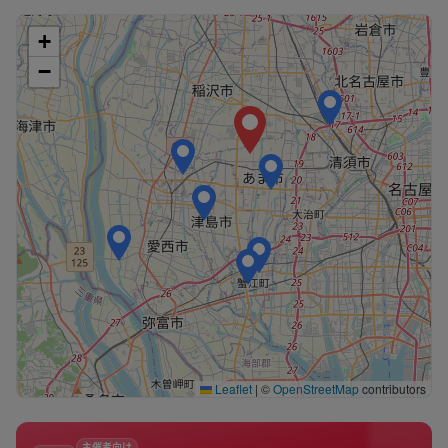
+
−
Leaflet
|
©
OpenStreetMap
contributors
主催者向け