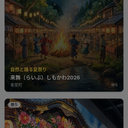
自然と踊る夏祭り
来舞（らいぶ）しもかわ2026
東栄町
5
祭り