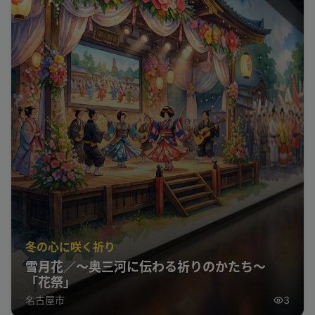
冬の心に咲く祈り
雪月花／～奥三河に伝わる祈りのかたち～
「花祭」
名古屋市
3