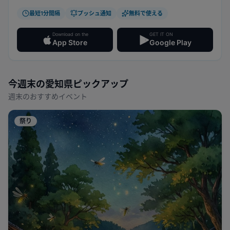
最短1分間隔
プッシュ通知
無料で使える
Download on the
GET IT ON
App Store
Google Play
今週末の
愛知県
ピックアップ
週末のおすすめイベント
祭り