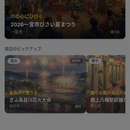
川の心にひびく
2026一宮市びさい夏まつり
一宮市
16
周辺のピックアップ
花火
祭り
岐阜県
長良川で舞う炎
踊りの風が運ばれる
ぎふ長良川花火大会
郡上八幡駅前踊り
岐阜市
8
郡上市