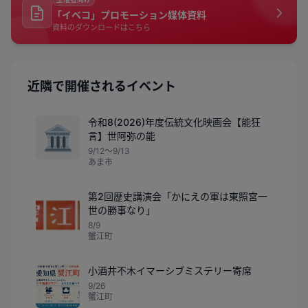
「イベコ」プロモーション媒体資料
資料のダウンロードはこちら
近隣で開催されるイベント
令和8(2026)年度伝統文化映画会【能狂
🏛️
言】世阿弥の能
9/12〜9/13
あま市
第2回歴史講演会「かにえの軍は東照宮一
世の勝事なり」
8/9
蟹江町
小酒井不木イマーシブミステリー寄席
9/26
蟹江町