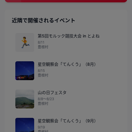
近隣で開催されるイベント
第5回モルック競技大会 in とよね
🏃
8/11
豊根村
星空観察会「てんくう」（8月）
8/15
豊根村
山の日フェスタ
8/8〜8/23
豊根村
星空観察会「てんくう」（9月）
9/19
豊根村