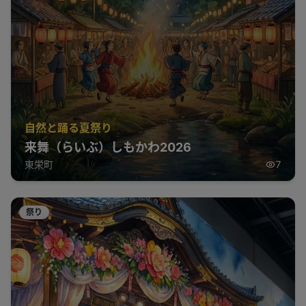
自然と踊る夏祭り
来舞（らいぶ）しもかわ2026
東栄町
7
祭り