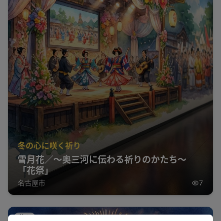
冬の心に咲く祈り
雪月花／～奥三河に伝わる祈りのかたち～
「花祭」
名古屋市
7
花火