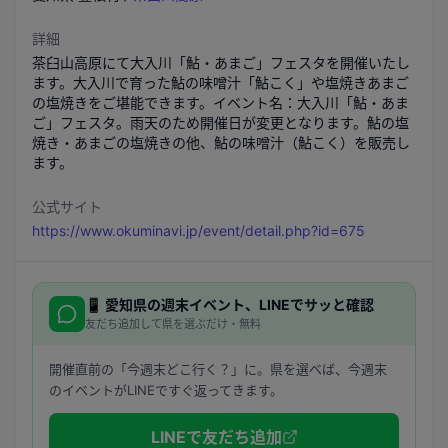
詳細
茶臼山高原にて大入川「鮎・あまご」フェスタを開催いたし
ます。大入川で育った鮎の味噌汁「鮎こく」や塩焼きあまご
の塩焼きをご堪能できます。イベント名：大入川「鮎・あま
ご」フェスタ。雨天のため開催日が変更となります。鮎の塩
焼き・あまごの塩焼きの他、鮎の味噌汁（鮎こく）を販売し
ます。
公式サイト
https://www.okuminavi.jp/event/detail.php?id=675
📱
愛知県
の週末イベント、LINEでサッと確認
友だち追加して県を選ぶだけ・無料
開催直前の「今週末どこ行く？」に。県を選べば、今週末
のイベントがLINEですぐ返ってきます。
LINEで友だち追加