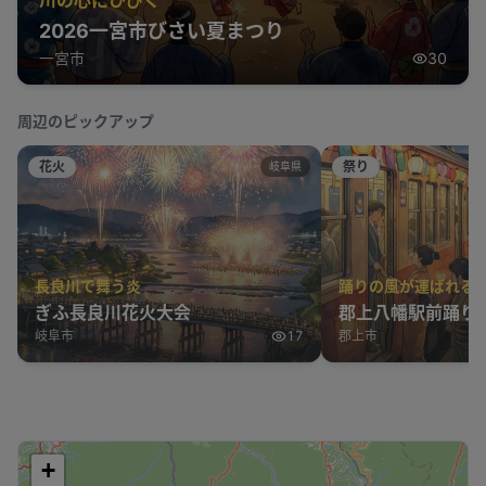
2026一宮市びさい夏まつり
一宮市
30
周辺のピックアップ
花火
祭り
岐阜県
長良川で舞う炎
踊りの風が運ばれる
ぎふ長良川花火大会
郡上八幡駅前踊り
岐阜市
17
郡上市
+