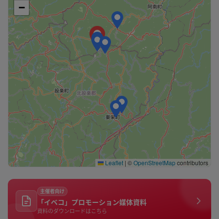
−
Leaflet
|
©
OpenStreetMap
contributors
主催者向け
「イベコ」プロモーション媒体資料
資料のダウンロードはこちら