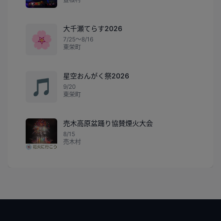
大千瀬てらす2026
🌸
7/25〜8/16
東栄町
星空おんがく祭2026
🎵
9/20
東栄町
売木高原盆踊り協賛煙火大会
8/15
売木村