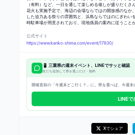
（有料）など、一日を通して楽しめる催しが盛りだくさ
花火も実施予定で、海辺の会場ならではの開放感のなか
した迫力ある祭りの雰囲気と、浜島ならではのにぎわい
時駐車場が用意されており、現地係員の案内に従うこと
公式サイト
https://www.kanko-shima.com/event/17830/
📱
三重県
の週末イベント、LINEでサッと確認
友だち追加して県を選ぶだけ・無料
開催直前の「今週末どこ行く？」に。県を選べば、今週末の
LINE
Xでシェア