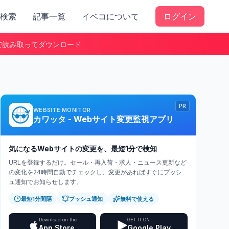
検索
記事一覧
イベコについて
ログイン
で読み取ってダウンロード
PR
WEBSITE MONITOR
カワッタ - Webサイト変更監視アプリ
気になるWebサイトの変更を、最短1分で検知
URLを登録するだけ。セール・再入荷・求人・ニュース更新など
の変化を24時間自動でチェックし、変更があればすぐにプッシ
ュ通知でお知らせします。
最短1分間隔
プッシュ通知
無料で使える
Download on the
GET IT ON
App Store
Google Play