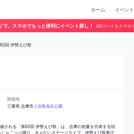
ホーム
イベント
リで、スマホでもっと便利にイベント探し！
QRコードをスマホ
62回 伊勢えび祭
開催地
三重県
志摩市
/
浜島海浜公園
開催される「第62回 伊勢えび祭」は、志摩の初夏を代表する恒
もじゃこっぺ踊り、きゃないステージライブ、伊勢えび長寿汁