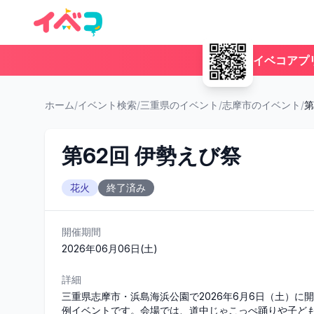
イベコアプ
ホーム
/
イベント検索
/
三重県のイベント
/
志摩市のイベント
/
第
第62回 伊勢えび祭
花火
終了済み
開催期間
2026年06月06日(土)
詳細
三重県志摩市・浜島海浜公園で2026年6月6日（土）に
例イベントです。会場では、道中じゃこっぺ踊りや子ど