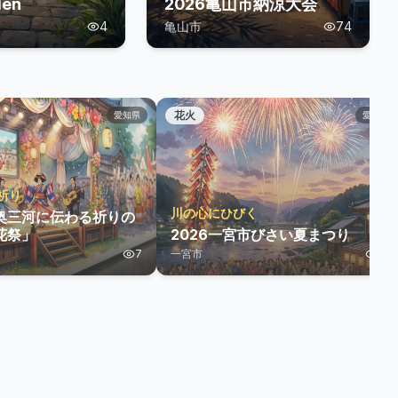
den
2026亀山市納涼大会
4
亀山市
74
花火
愛知県
愛知県
祈り
川の心にひびく
奥三河に伝わる祈りの
花祭」
2026一宮市びさい夏まつり
7
一宮市
29