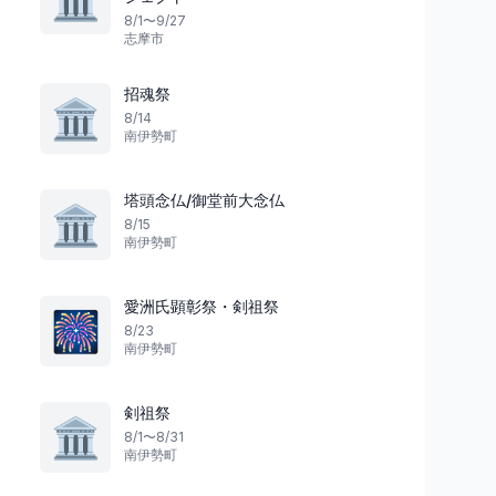
8/1〜9/27
志摩市
招魂祭
🏛️
8/14
南伊勢町
祭り
祭り
滋賀県
塔頭念仏/御堂前大念仏
🏛️
8/15
南伊勢町
千日の功徳を感じる
千日分の功徳を
千日会 せんにちえ ／石山寺
観音盆千日会・千躰
愛洲氏顕彰祭・剣祖祭
🎆
大津市
7
愛荘町
8/23
南伊勢町
剣祖祭
🏛️
8/1〜8/31
南伊勢町