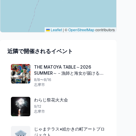
Leaflet
|
©
OpenStreetMap
contributors
近隣で開催されるイベント
THE MATOYA TABLE～2026
SUMMER～－漁師と海女が届ける、
海のごちそう。－｜日本酒ペアリン
8/8〜8/16
志摩市
グプラン
わらじ祭花火大会
9/12
志摩市
じゃまテラス×絵かきの町アートプロ
🏛️
ジェクト