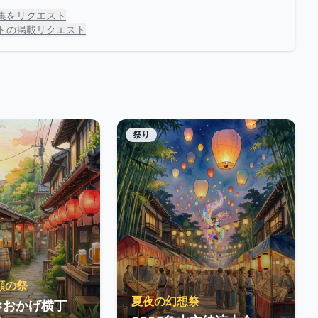
集をリクエスト
トの掲載リクエスト
祭り
顔の祭
夏夜の幻想祭
O×おかげ横丁