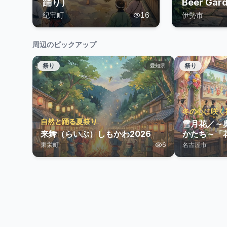
踊り）
Beer Gar
紀宝町
16
伊勢市
周辺のピックアップ
祭り
祭り
愛知県
冬の心に咲く
自然と踊る夏祭り
雪月花／～
来舞（らいぶ）しもかわ2026
かたち～「
東栄町
6
名古屋市