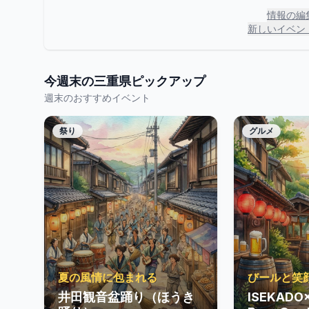
情報の編
新しいイベン
今週末の
三重県
ピックアップ
週末のおすすめイベント
祭り
グルメ
夏の風情に包まれる
びールと笑
井田観音盆踊り（ほうき
ISEKAD