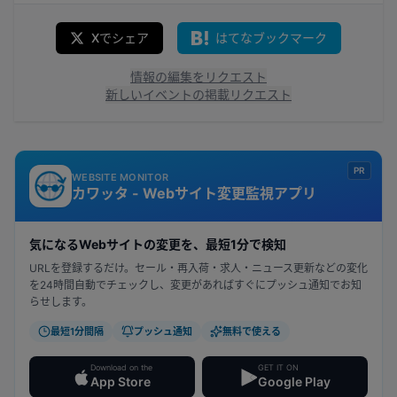
Xでシェア
はてなブックマーク
情報の編集をリクエスト
新しいイベントの掲載リクエスト
PR
WEBSITE MONITOR
カワッタ - Webサイト変更監視アプリ
気になるWebサイトの変更を、最短1分で検知
URLを登録するだけ。セール・再入荷・求人・ニュース更新などの変化
を24時間自動でチェックし、変更があればすぐにプッシュ通知でお知
らせします。
最短1分間隔
プッシュ通知
無料で使える
Download on the
GET IT ON
App Store
Google Play