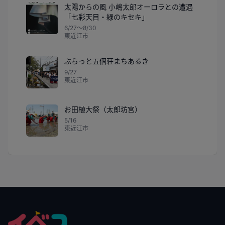
太陽からの風 小嶋太郎オーロラとの遭遇
「七彩天目・緑のキセキ」
6/27〜8/30
東近江市
ぶらっと五個荘まちあるき
9/27
東近江市
お田植大祭（太郎坊宮）
5/16
東近江市