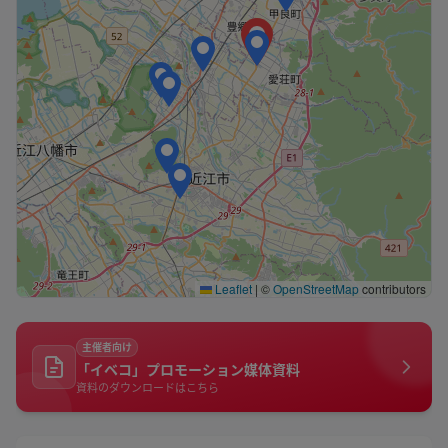
Leaflet
|
©
OpenStreetMap
contributors
主催者向け
「イベコ」プロモーション媒体資料
資料のダウンロードはこちら