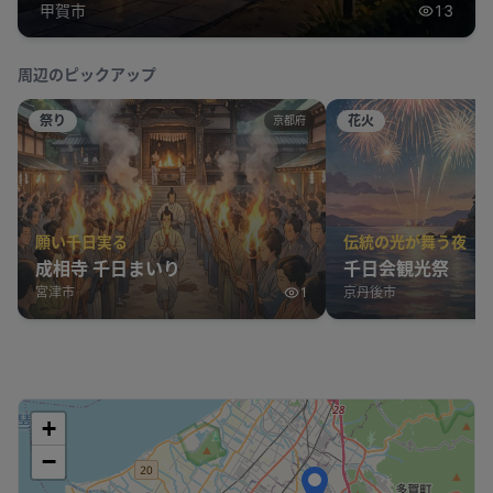
甲賀市
13
周辺のピックアップ
祭り
花火
京都府
願い千日実る
伝統の光が舞う夜
成相寺 千日まいり
千日会観光祭
宮津市
1
京丹後市
+
−