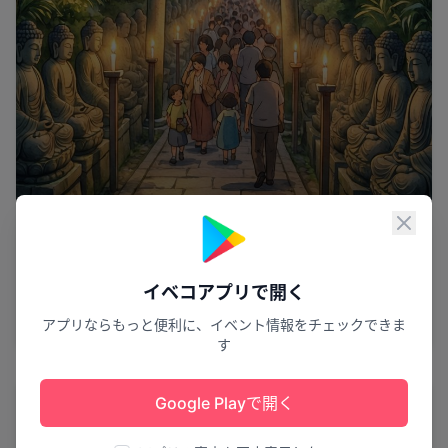
閉じ
千日分の功徳を
イベコアプリで開く
観音盆千日会・千躰地蔵盆
アプリならもっと便利に、イベント情報をチェックできま
愛荘町
8
す
花火
Google Playで開く