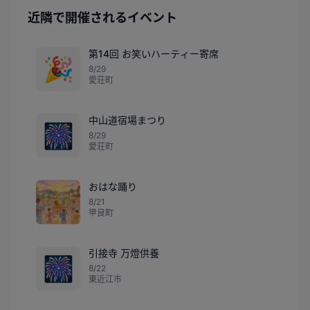
近隣で開催されるイベント
第14回 お笑いハーティー寄席
🎉
8/29
愛荘町
中山道宿場まつり
🎆
8/29
愛荘町
おはな踊り
8/21
甲良町
引接寺 万燈供養
🎆
8/22
東近江市