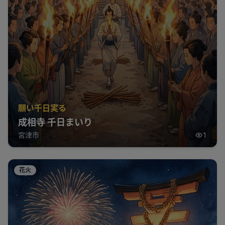
願い千日実る
成相寺 千日まいり
宮津市
1
花火