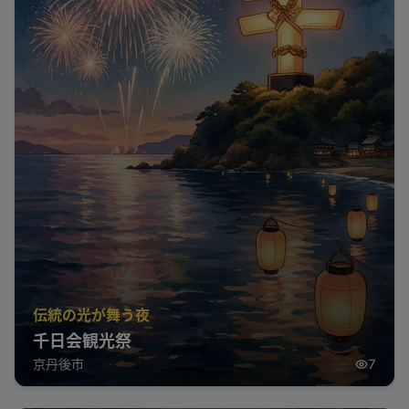
伝統の光が舞う夜
千日会観光祭
京丹後市
7