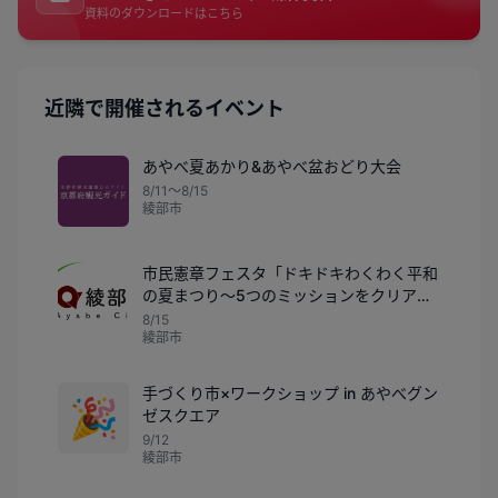
資料のダウンロードはこちら
近隣で開催されるイベント
あやべ夏あかり&あやべ盆おどり大会
8/11〜8/15
綾部市
市民憲章フェスタ「ドキドキわくわく平和
の夏まつり～5つのミッションをクリアせ
よ～」
8/15
綾部市
手づくり市×ワークショップ in あやべグン
🎉
ゼスクエア
9/12
綾部市