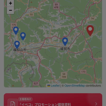
+
−
Leaflet
|
©
OpenStreetMap
contributors
主催者向け
「イベコ」プロモーション媒体資料