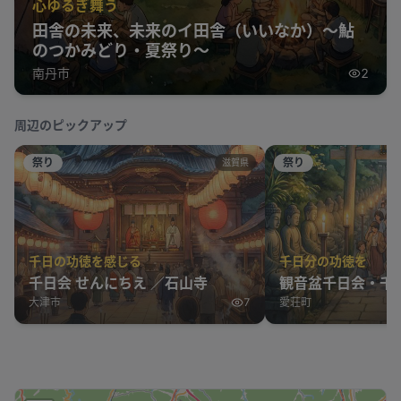
心ゆるぎ舞う
田舎の未来、未来のイ田舎（いいなか）～鮎
のつかみどり・夏祭り～
南丹市
2
周辺のピックアップ
祭り
祭り
滋賀県
千日の功徳を感じる
千日分の功徳を
千日会 せんにちえ ／石山寺
観音盆千日会・千
大津市
7
愛荘町