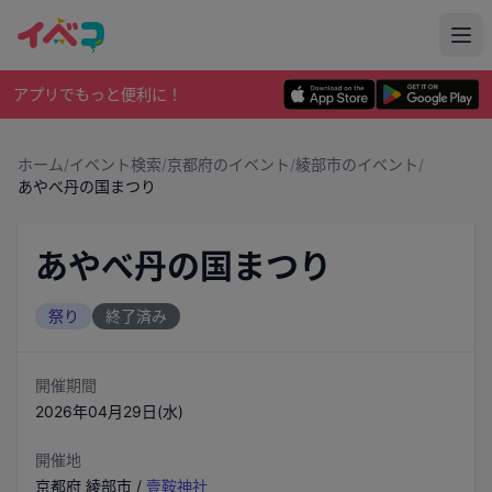
アプリでもっと便利に！
ホーム
/
イベント検索
/
京都府のイベント
/
綾部市のイベント
/
あやべ丹の国まつり
あやべ丹の国まつり
祭り
終了済み
開催期間
2026年04月29日(水)
開催地
京都府
綾部市
/
壹鞍神社