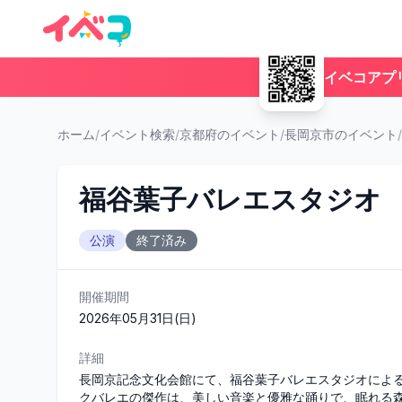
イベコアプ
ホーム
/
イベント検索
/
京都府のイベント
/
長岡京市のイベント
/
福谷葉子バレエスタジオ 
公演
終了済み
開催期間
2026年05月31日(日)
詳細
長岡京記念文化会館にて、福谷葉子バレエスタジオによ
クバレエの傑作は、美しい音楽と優雅な踊りで、眠れる森