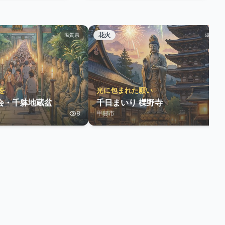
花火
滋賀県
滋賀県
を
光に包まれた願い
会・千躰地蔵盆
千日まいり 櫟野寺
8
甲賀市
3