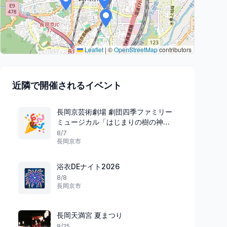
Leaflet
|
©
OpenStreetMap
contributors
近隣で開催されるイベント
長岡京芸術劇場 劇団四季ファミリー
🎉
ミュージカル「はじまりの樹の神話
～こそあどの森の物語～」
8/7
長岡京市
浴衣DEナイト2026
🎆
8/8
長岡京市
長岡天満宮 夏まつり
8/25