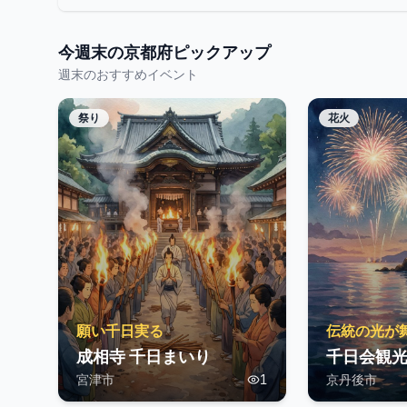
今週末の
京都府
ピックアップ
週末のおすすめイベント
祭り
花火
願い千日実る
伝統の光が
成相寺 千日まいり
千日会観
宮津市
1
京丹後市