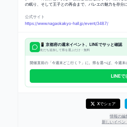
の眠り、そして王子との再会まで、バレエの魅力を存分
公式サイト
https://www.nagaokakyo-hall.jp/event/3487/
📱
京都府
の週末イベント、LINEでサッと確認
友だち追加して県を選ぶだけ・無料
開催直前の「今週末どこ行く？」に。県を選べば、今週末の
LINE
Xでシェア
情報の編
新しいイベン