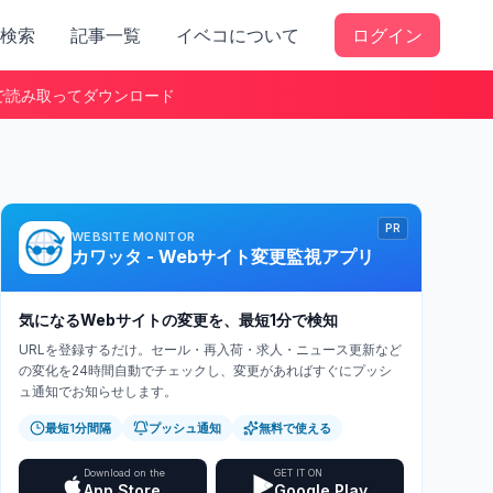
検索
記事一覧
イベコについて
ログイン
で読み取ってダウンロード
PR
WEBSITE MONITOR
カワッタ - Webサイト変更監視アプリ
気になるWebサイトの変更を、最短1分で検知
URLを登録するだけ。セール・再入荷・求人・ニュース更新など
の変化を24時間自動でチェックし、変更があればすぐにプッシ
ュ通知でお知らせします。
最短1分間隔
プッシュ通知
無料で使える
Download on the
GET IT ON
App Store
Google Play