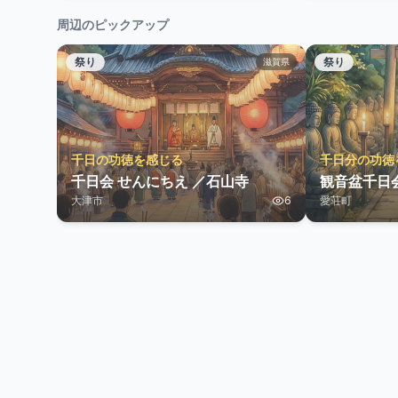
周辺のピックアップ
祭り
祭り
滋賀県
千日の功徳を感じる
千日分の功徳
千日会 せんにちえ ／石山寺
観音盆千日
大津市
6
愛荘町