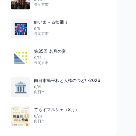
長岡京市
文化
スポーツ
大阪府
結いま～る盆踊り
🎆
9/6
長岡京市
激突の夏夜
第35回 名月の宴
歴史と夢が交わる
ラグビー国際マッチ
9/12
大阪・お城フェス2026
Dチャレンジカップ
長岡京市
表 vs オーストラ
大阪市
9
東大阪市
向日市民平和と人権のつどい2026
🏛️
8/15
向日市
てらすマルシェ（8月）
8/23
向日市