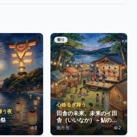
祭り
心ゆるぎ舞う
舞う夜
田舎の未来、未来のイ田
光祭
舎（いいなか）～鮎のつ
かみどり・夏祭り～
3
南丹市
2