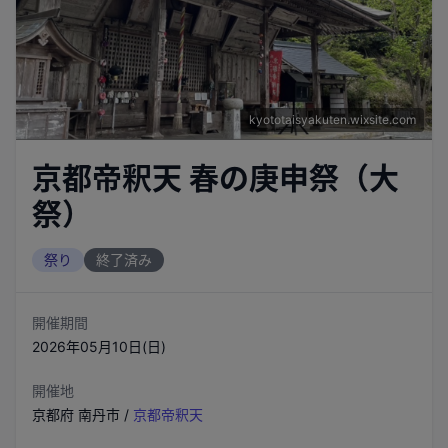
kyototaisyakuten.wixsite.com
京都帝釈天 春の庚申祭（大
祭）
祭り
終了済み
開催期間
2026年05月10日(日)
開催地
京都府
南丹市
/
京都帝釈天