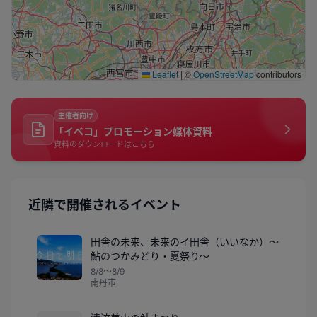
Leaflet
|
©
OpenStreetMap
contributors
主催者向け
「イベコ」プロモーション媒体資料
資料のダウンロードはこちら
近隣で開催されるイベント
田舎の未来、未来のイ田舎（いいなか）～
鮎のつかみどり・夏祭り～
8/8〜8/9
南丹市