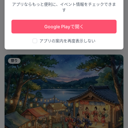
アプリならもっと便利に、イベント情報をチェックできま
す
伝統の光が舞う夜
Google Playで開く
千日会観光祭
アプリの案内を再度表示しない
京丹後市
3
祭り