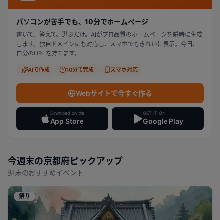
パソコンが苦手でも、10分でホームページ
書いて、答えて、選ぶだけ。AIがプロ品質のホームページを瞬時に生成
します。独自ドメインにも対応し、スマホでもきれいに表示。今日、
自分のURLを持てます。
AIで作成
10分で完成
スマホ対応
Webサイトで今すぐ作る
Download on the
GET IT ON
App Store
Google Play
今週末の
京都府
ピックアップ
週末のおすすめイベント
祭り