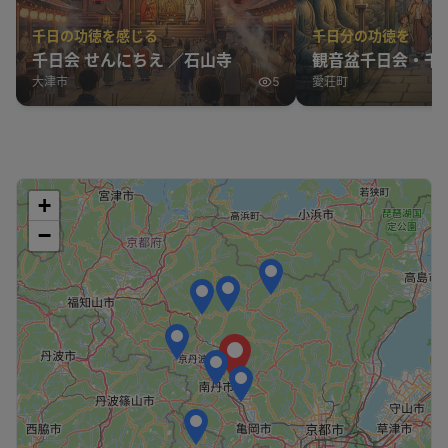
千日の功徳を感じる
千日分の功徳を
千日会 せんにちえ ／石山寺
観音盆千日会・千
大津市
5
愛荘町
+
−