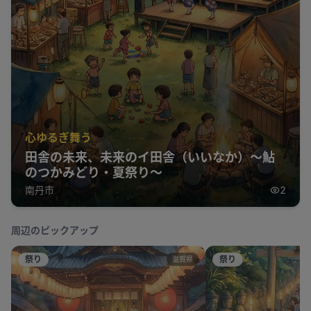
心ゆるぎ舞う
田舎の未来、未来のイ田舎（いいなか）～鮎
のつかみどり・夏祭り～
南丹市
2
周辺のピックアップ
祭り
祭り
滋賀県