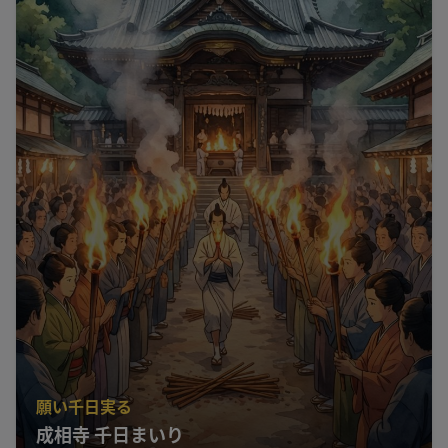
願い千日実る
成相寺 千日まいり