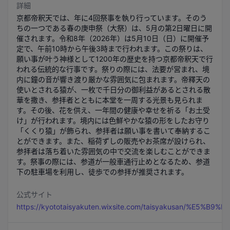
詳細
京都帝釈天では、年に4回祭事を執り行っています。そのう
ちの一つである春の庚申祭（大祭）は、5月の第2日曜日に開
催されます。令和8年（2026年）は5月10日（日）に開催予
定で、午前10時から午後3時まで行われます。この祭りは、
願い事が叶う神様として1200年の歴史を持つ京都帝釈天で行
われる伝統的な行事です。祭りの際には、法要が営まれ、境
内に鐘の音が響き渡り厳かな雰囲気に包まれます。帝釋天の
使いとされる猿が、一枚で千日分の御利益があるとされる散
華を撒き、参拝者とともに本堂を一周する光景も見られま
す。その後、花を供え、一年間の健康や幸せを祈る「お土受
け」が行われます。境内には色鮮やかな猿の形をしたお守り
「くくり猿」が飾られ、参拝者は願い事を書いて奉納するこ
とができます。また、稲荷ずしの販売やお茶席が設けられ、
参拝者は落ち着いた雰囲気の中で交流を楽しむことができま
す。祭事の際には、参道が一般車通行止めとなるため、参道
下の駐車場を利用し、徒歩での参拝が推奨されます。
公式サイト
https://kyototaisyakuten.wixsite.com/taisyakusan/%E5