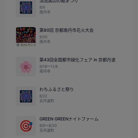
清流美山の鮎まつり
🎆
8/9
南丹市
第80回 京都南丹市花火大会
9/20
南丹市
第43回全国都市緑化フェア in 京都丹波
🌸
9/18〜11/8
南丹市
わちふるさと祭り
🎆
8/22
京丹波町
GREEN GREENナイトファーム
🎯
8/9〜8/30
京丹波町