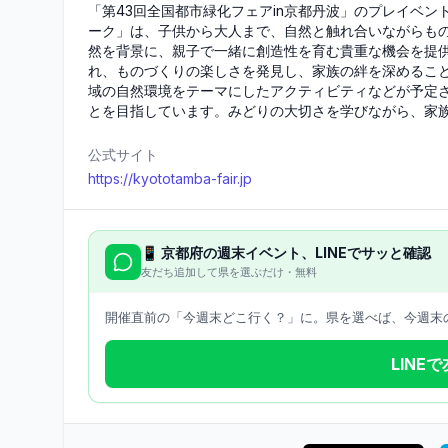
「第43回全国都市緑化フェアin京都丹波」のプレイベ
ーク」は、子供から大人まで、自然と触れ合いながらも
然を背景に、親子で一緒に創造性を育む貴重な機会を提
れ、ものづくりの楽しさを発見し、家族の絆を深めるこ
域の自然環境をテーマにしたアクティビティなどが予定
とを目指しています。みどりの大切さを学びながら、家
公式サイト
https://kyototamba-fair.jp
📱
京都府
の週末イベント、LINEでサッと確認
友だち追加して県を選ぶだけ・無料
開催直前の「今週末どこ行く？」に。県を選べば、今週末の
LINE