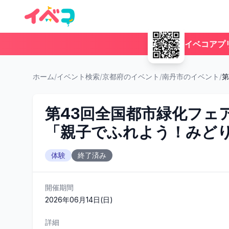
イベコアプ
ホーム
/
イベント検索
/
京都府のイベント
/
南丹市のイベント
/
第
第43回全国都市緑化フェ
「親子でふれよう！みど
体験
終了済み
開催期間
2026年06月14日(日)
詳細