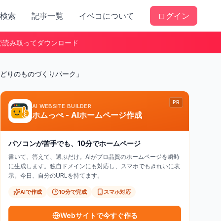
検索
記事一覧
イベコについて
ログイン
で読み取ってダウンロード
みどりのものづくりパーク」
PR
AI WEBSITE BUILDER
ホムっぺ - AIホームページ作成
パソコンが苦手でも、10分でホームページ
書いて、答えて、選ぶだけ。AIがプロ品質のホームページを瞬時
に生成します。独自ドメインにも対応し、スマホでもきれいに表
示。今日、自分のURLを持てます。
AIで作成
10分で完成
スマホ対応
Webサイトで今すぐ作る