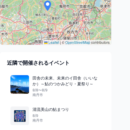
Leaflet
|
©
OpenStreetMap
contributors
近隣で開催されるイベント
田舎の未来、未来のイ田舎（いいな
か）～鮎のつかみどり・夏祭り～
8/8〜8/9
南丹市
清流美山の鮎まつり
🎆
8/9
南丹市