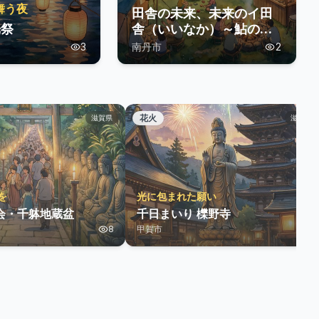
舞う夜
田舎の未来、未来のイ田
光祭
舎（いいなか）～鮎のつ
かみどり・夏祭り～
3
南丹市
2
花火
滋賀県
滋賀県
を
光に包まれた願い
会・千躰地蔵盆
千日まいり 櫟野寺
8
甲賀市
3