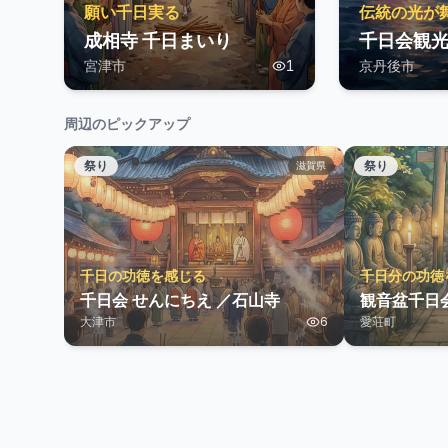
願い千日実る
伝統の光が
成相寺 千日まいり
千日会観
宮津市
1
京丹後市
周辺のピックアップ
祭り
祭り
滋賀県
千日の功徳を感じる
千日分の功徳
千日会 せんにちえ ／石山寺
観音盆千日
大津市
6
愛荘町