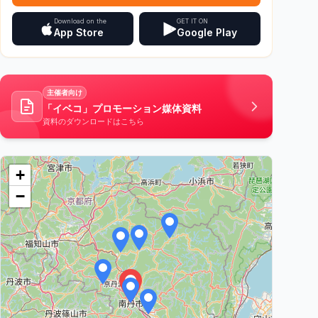
Download on the
GET IT ON
App Store
Google Play
主催者向け
「イベコ」プロモーション媒体資料
資料のダウンロードはこちら
+
−