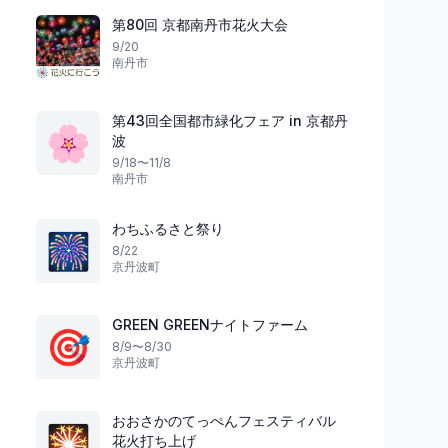
第80回 京都南丹市花火大会
9/20
南丹市
第43回全国都市緑化フェア in 京都丹
🌸
波
9/18〜11/8
文化
スポーツ
大阪府
南丹市
わちふるさと祭り
🎆
8/22
激突の夏夜
京丹波町
歴史と夢が交わる
ラグビー国際マッチ
大阪・お城フェス2026
Dチャレンジカップ
表 vs オーストラ
大阪市
9
東大阪市
GREEN GREENナイトファーム
🎯
8/9〜8/30
京丹波町
おおさかのてっぺんフェスティバル
🎇
花火打ち上げ