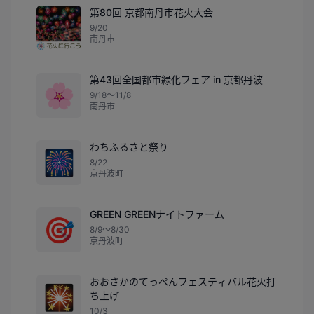
第80回 京都南丹市花火大会
9/20
南丹市
第43回全国都市緑化フェア in 京都丹波
🌸
9/18〜11/8
南丹市
わちふるさと祭り
🎆
8/22
京丹波町
GREEN GREENナイトファーム
🎯
8/9〜8/30
京丹波町
おおさかのてっぺんフェスティバル花火打
🎇
ち上げ
10/3