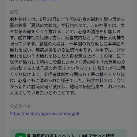
詳細
船井神社では、6月30日に半年間の心身の穢れを祓い清める
夏の神事「夏越の大祓式」が行われます。この神事では、大
きな茅の輪をくぐり抜けることで、心身の清浄を祈願しま
す。船井神社の起源は古く、延喜式内社として春日大明神を
祀っています。夏越の大祓は、一年間の折り返しに半年間の
穢れを祓い、無病息災を祈る伝統行事です。神事では、罪や
穢れを払いその穢れを移した人形を焚き上げ、その後、氏子
総代が協力して境内に設置した大きな茅の輪を「水無月の夏
越の祓する人は千歳の命 延ぶというなり」と唱えながら3回
くぐり抜けます。参拝者は厳かな面持ちで茅の輪をくぐり抜
け、心身ともに清められた様子でした。船井神社では、今年
から新たに勝浦宮司が就任し、地域の伝統行事をこれからも
大切にしていきたいとのことです。
公式サイト
https://nantanyaginavi.com/page9
📱
京都府
の週末イベント、LINEでサッと確認