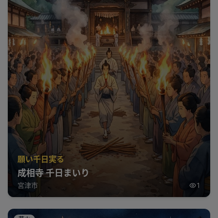
願い千日実る
成相寺 千日まいり
宮津市
1