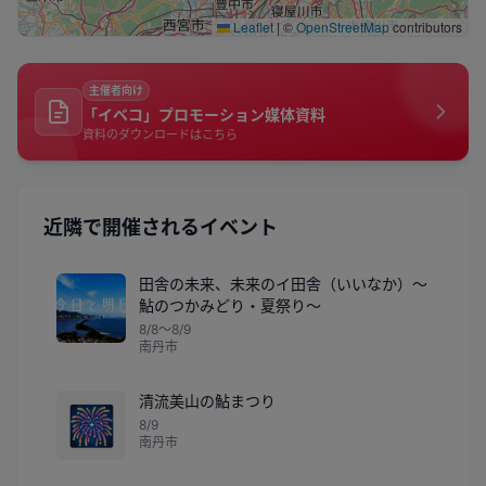
Leaflet
|
©
OpenStreetMap
contributors
主催者向け
「イベコ」プロモーション媒体資料
資料のダウンロードはこちら
近隣で開催されるイベント
田舎の未来、未来のイ田舎（いいなか）～
鮎のつかみどり・夏祭り～
8/8〜8/9
南丹市
清流美山の鮎まつり
🎆
8/9
南丹市