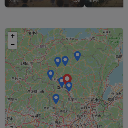
大津市
6
愛荘町
+
−