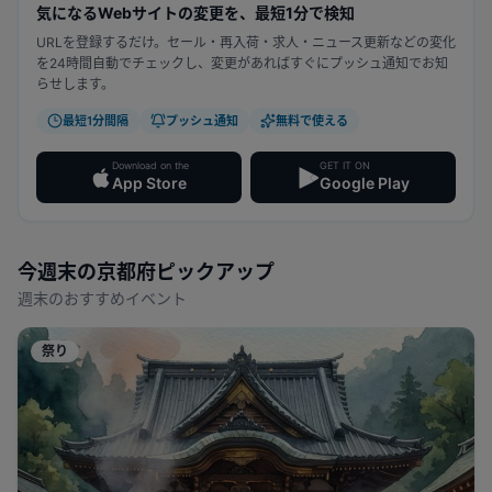
気になるWebサイトの変更を、最短1分で検知
URLを登録するだけ。セール・再入荷・求人・ニュース更新などの変化
を24時間自動でチェックし、変更があればすぐにプッシュ通知でお知
らせします。
最短1分間隔
プッシュ通知
無料で使える
Download on the
GET IT ON
App Store
Google Play
今週末の
京都府
ピックアップ
週末のおすすめイベント
祭り