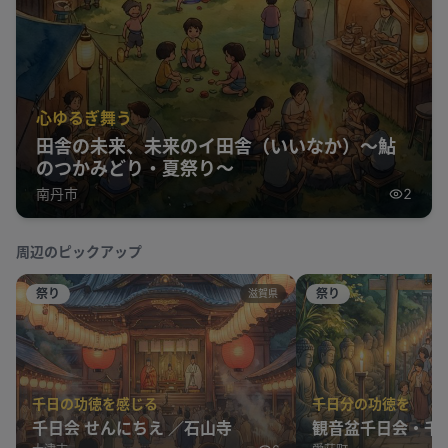
心ゆるぎ舞う
田舎の未来、未来のイ田舎（いいなか）～鮎
のつかみどり・夏祭り～
南丹市
2
周辺のピックアップ
祭り
祭り
滋賀県
千日の功徳を感じる
千日分の功徳を
千日会 せんにちえ ／石山寺
観音盆千日会・千