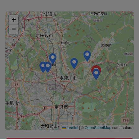
+
−
Leaflet
|
©
OpenStreetMap
contributors