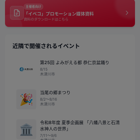
主催者向け
「イベコ」プロモーション媒体資料
資料のダウンロードはこちら
近隣で開催されるイベント
第25回 よみがえる都 恭仁京盆踊り
8/15
木津川市
当尾の郷まつり
🎉
8/2〜8/16
木津川市
令和8年度 夏季企画展 「八幡八景と石清
🏛️
水神人の世界」
7/11〜9/6