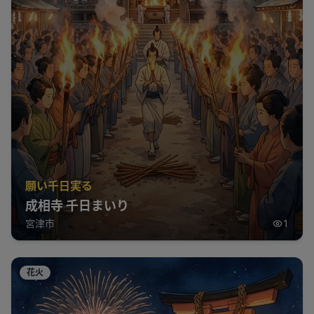
願い千日実る
成相寺 千日まいり
宮津市
1
花火