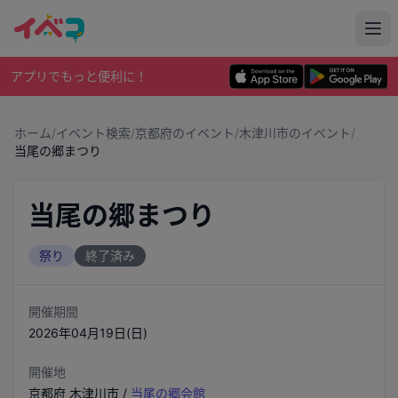
アプリでもっと便利に！
ホーム
/
イベント検索
/
京都府のイベント
/
木津川市のイベント
/
当尾の郷まつり
当尾の郷まつり
祭り
終了済み
開催期間
2026年04月19日(日)
開催地
京都府
木津川市
/
当尾の郷会館