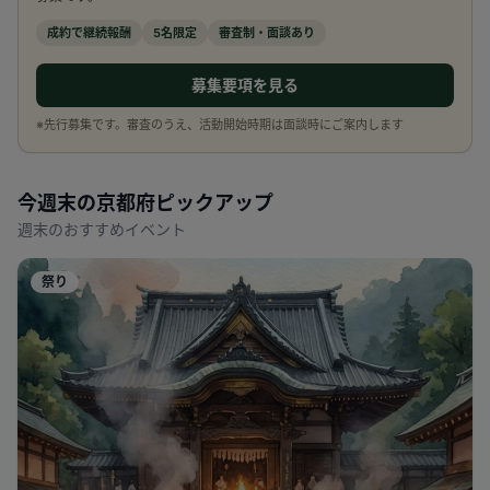
成約で継続報酬
5名限定
審査制・面談あり
募集要項を見る
※先行募集です。審査のうえ、活動開始時期は面談時にご案内します
今週末の
京都府
ピックアップ
週末のおすすめイベント
祭り