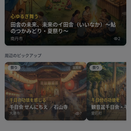
心ゆるぎ舞う
田舎の未来、未来のイ田舎（いいなか）～鮎
のつかみどり・夏祭り～
南丹市
2
周辺のピックアップ
祭り
祭り
滋賀県
千日の功徳を感じる
千日分の功徳を
千日会 せんにちえ ／石山寺
観音盆千日会・千
大津市
7
愛荘町