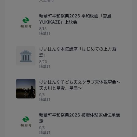
木津川市
精華町平和祭典2026 平和映画「雪風
YUKIKAZE」上映会
8/16
精華町
けいはんな本気講座「はじめての上方落
🏛️
語」
8/23
精華町
けいはんな子ども天文クラブ天体観望会～
天の川と星雲、星団～
9/5
精華町
精華町平和祭典2026 被爆体験家族伝承講
話
9/5
精華町