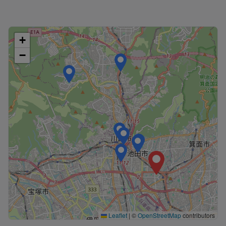
+
−
Leaflet
|
©
OpenStreetMap
contributors