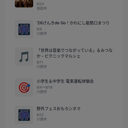
8/24
池田市
'26げんきde Go！かわにし能勢口まつり
🎆
8/9
川西市
「世界は音楽でつながっている」＆みつな
🎵
か・ピクニックマルシェ
8/11
川西市
小学生＆中学生 電車運転体験会
🎯
8/4〜8/18
川西市
野外フェスおもろシネマ
🎆
8/22
川西市