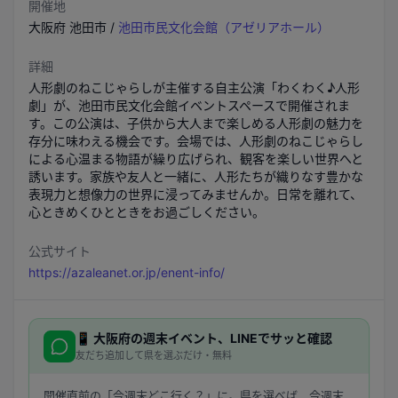
開催地
大阪府
池田市
/
池田市民文化会館（アゼリアホール）
詳細
人形劇のねこじゃらしが主催する自主公演「わくわく♪人形
劇」が、池田市民文化会館イベントスペースで開催されま
す。この公演は、子供から大人まで楽しめる人形劇の魅力を
存分に味わえる機会です。会場では、人形劇のねこじゃらし
による心温まる物語が繰り広げられ、観客を楽しい世界へと
誘います。家族や友人と一緒に、人形たちが織りなす豊かな
表現力と想像力の世界に浸ってみませんか。日常を離れて、
心ときめくひとときをお過ごしください。
公式サイト
https://azaleanet.or.jp/enent-info/
📱
大阪府
の週末イベント、LINEでサッと確認
友だち追加して県を選ぶだけ・無料
開催直前の「今週末どこ行く？」に。県を選べば、今週末