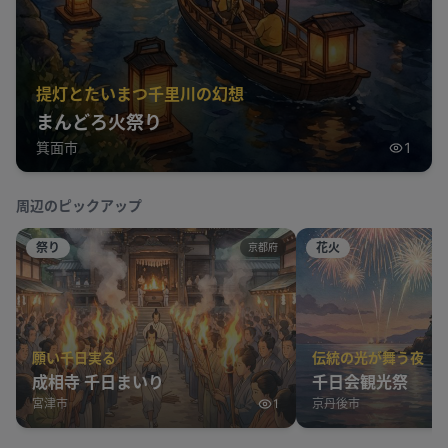
提灯とたいまつ千里川の幻想
まんどろ火祭り
箕面市
1
周辺のピックアップ
祭り
花火
京都府
願い千日実る
伝統の光が舞う夜
成相寺 千日まいり
千日会観光祭
宮津市
1
京丹後市