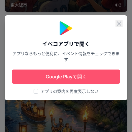
表
東大阪市
2
閉じ
祭り
イベコアプリで開く
アプリならもっと便利に、イベント情報をチェックできま
す
Google Playで開く
アプリの案内を再度表示しない