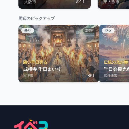
ップ2026
大阪市
11
東大阪市
オースト
周辺のピックアップ
祭り
花火
京都府
願い千日実る
伝統の光が舞
成相寺 千日まいり
千日会観光
宮津市
1
京丹後市