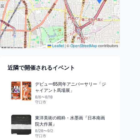
Leaflet
|
©
OpenStreetMap
contributors
近隣で開催されるイベント
デビュー65周年アニバーサリー「ジ
ャイアント馬場展」
8/6〜8/18
守口市
東洋美術の精粋・水墨画『日本南画
院大作展』
8/28〜9/2
守口市