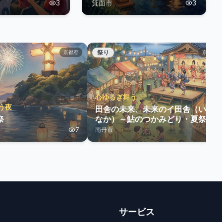
」日本代表 vs
3
箕面市
3
ラリア代表
祭り
京都府
京都府
心ゆるぎ舞う
う夜
田舎の未来、未来のイ田舎（いい
祭
なか）～鮎のつかみどり・夏祭り
～
7
南丹市
2
サービス