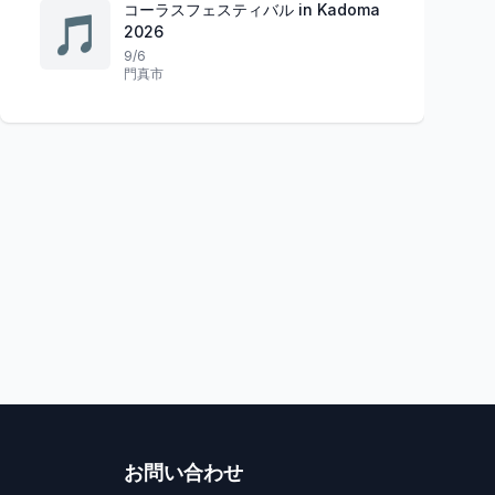
コーラスフェスティバル in Kadoma
🎵
2026
9/6
門真市
祭り
体験
兵庫県
波間を駆ける夏
夏の光と愛に包まれよう
新西宮ヨットハーバ
ヒマワリとしっぽたちの夏祭り
Theサマー・海体
小野市
5
西宮市
お問い合わせ