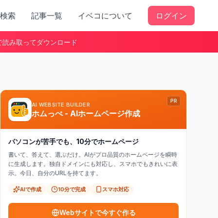
検索
記事一覧
イベコについて
ログイン
で読み取ってダウンロード
PR
AI WEBSITE BUILDER
ホムっぺ - AIホームページ作成
パソコンが苦手でも、10分でホームページ
書いて、答えて、選ぶだけ。AIがプロ品質のホームページを瞬時
に生成します。独自ドメインにも対応し、スマホでもきれいに表
示。今日、自分のURLを持てます。
AIで作成
10分で完成
スマホ対応
Webサイトで今すぐ作る