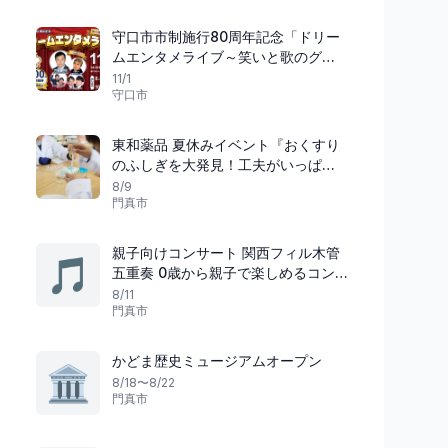
守口市市制施行80周年記念「ドリー
ムエンタメライブ～笑いと歌のグラ
ンドカーニバル～」
11/1
守口市
東和薬品 夏休みイベント『おくすり
のふしぎを大発見！工夫がいっぱい
のジェネリック医薬品』
8/9
門真市
親子向けコンサート 関西フィル木管
🎵
五重奏 0歳から親子で楽しめるコン
サート
8/11
門真市
かどま歴史ミュージアムオープン
🏛️
8/18〜8/22
門真市