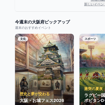
新しいイベン
今週末の
大阪府
ピックアップ
週末のおすすめイベント
文化
スポーツ
激突の夏夜
歴史と夢が交わる
ラグビー
大阪・お城フェス2026
ポビタンD