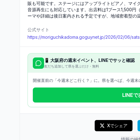
販も可能です。ステージにはアップライトピアノ、マイク
音源再生にも対応しています。出店料は1ブース1,500円
ーマや詳細は後日案内される予定ですが、地域密着型の
公式サイト
https://moriguchikadoma.goguynet.jp/2026/02/06/satsu
📱
大阪府
の週末イベント、LINEでサッと確認
友だち追加して県を選ぶだけ・無料
開催直前の「今週末どこ行く？」に。県を選べば、今週末の
LINE
Xでシェア
情報の編