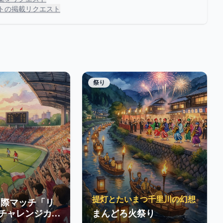
トの掲載リクエスト
祭り
提灯とたいまつ千里川の幻想
国際マッチ「リ
チャレンジカ
まんどろ火祭り