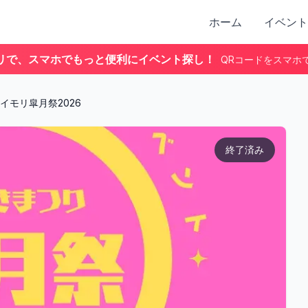
ホーム
イベント
リで、スマホでもっと便利にイベント探し！
QRコードをスマホ
イモリ皐月祭2026
終了済み