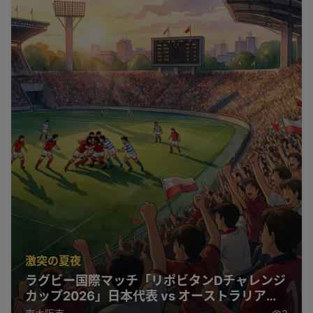
激突の夏夜
ラグビー国際マッチ「リポビタンDチャレンジ
カップ2026」日本代表 vs オーストラリア代
表