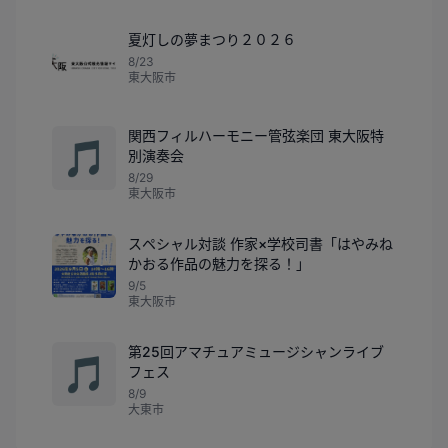
夏灯しの夢まつり２０２６
8/23
東大阪市
関西フィルハーモニー管弦楽団 東大阪特
🎵
別演奏会
8/29
東大阪市
スペシャル対談 作家×学校司書「はやみね
かおる作品の魅力を探る！」
9/5
東大阪市
第25回アマチュアミュージシャンライブ
🎵
フェス
8/9
大東市