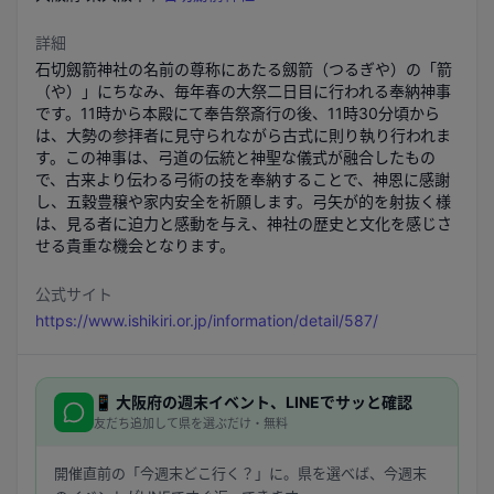
詳細
石切劔箭神社の名前の尊称にあたる劔箭（つるぎや）の「箭
（や）」にちなみ、毎年春の大祭二日目に行われる奉納神事
です。11時から本殿にて奉告祭斎行の後、11時30分頃から
は、大勢の参拝者に見守られながら古式に則り執り行われま
す。この神事は、弓道の伝統と神聖な儀式が融合したもの
で、古来より伝わる弓術の技を奉納することで、神恩に感謝
し、五穀豊穣や家内安全を祈願します。弓矢が的を射抜く様
は、見る者に迫力と感動を与え、神社の歴史と文化を感じさ
せる貴重な機会となります。
公式サイト
https://www.ishikiri.or.jp/information/detail/587/
📱
大阪府
の週末イベント、LINEでサッと確認
友だち追加して県を選ぶだけ・無料
開催直前の「今週末どこ行く？」に。県を選べば、今週末