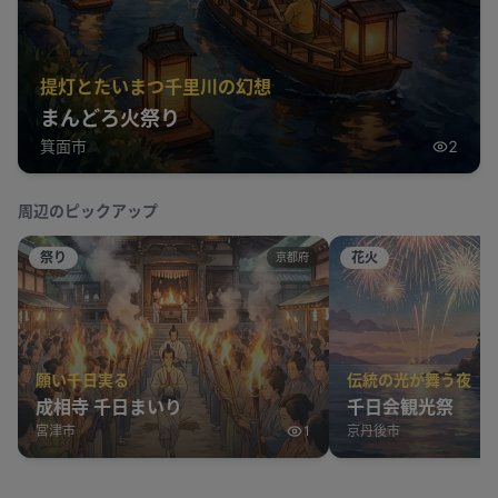
提灯とたいまつ千里川の幻想
まんどろ火祭り
箕面市
2
周辺のピックアップ
祭り
花火
京都府
願い千日実る
伝統の光が舞う夜
成相寺 千日まいり
千日会観光祭
宮津市
1
京丹後市