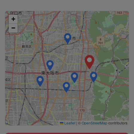
+
−
Leaflet
|
©
OpenStreetMap
contributors