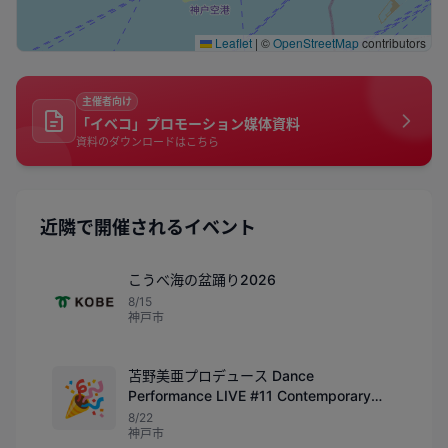
Leaflet
|
©
OpenStreetMap
contributors
主催者向け
「イベコ」プロモーション媒体資料
資料のダウンロードはこちら
近隣で開催されるイベント
こうべ海の盆踊り2026
8/15
神戸市
苫野美亜プロデュース Dance
🎉
Performance LIVE #11 Contemporary
Dance Pieces Ⅲ
8/22
神戸市