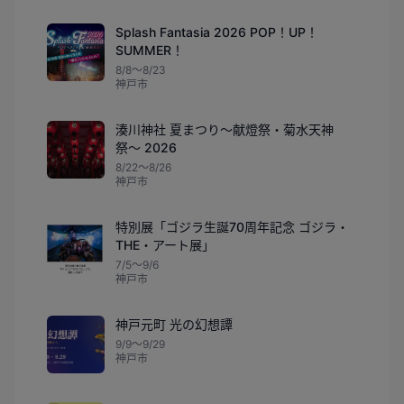
Splash Fantasia 2026 POP！UP！
SUMMER！
8/8〜8/23
神戸市
湊川神社 夏まつり〜献燈祭・菊水天神
祭〜 2026
8/22〜8/26
神戸市
特別展「ゴジラ生誕70周年記念 ゴジラ・
THE・アート展」
7/5〜9/6
神戸市
神戸元町 光の幻想譚
9/9〜9/29
神戸市