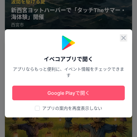
波間を駆ける夏
新西宮ヨットハーバーで「タッチTheサマー・
海体験」開催
西宮市
閉じ
花火
イベコアプリで開く
アプリならもっと便利に、イベント情報をチェックできま
す
Google Playで開く
アプリの案内を再度表示しない