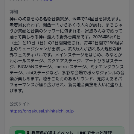
詳細
神戸の初夏を彩る名物音楽祭が、今年で24回目を迎えます。
老若男女問わず、関西一円から多くの人々が訪れ、まちじゅ
うが笑顔と音楽のシャワーに包まれる、家族みんなで歌って
踊って楽しめる神戸最大の野外音楽祭です。2026年5月9日
（土）と10日（日）の2日間開催され、毎年2日間で280組以
上のミュージシャンが出演し、約8万人が訪れる大規模な野
外フェスティバルです。メインステージをはじめ、みなとが
わホールステージ、スクエアステージ、アートひろばステー
ジ、BIGMANステージ、metro+ステージ、ミナエンタウンス
テージ、aiaiステージなど、多彩な会場で様々なジャンルの音
楽が楽しめます。聴きごたえのあるサウンド、見応えあるパ
フォーマンスが繰り広げられ、新開地音楽祭を大いに盛り上
げます。
公式サイト
https://ongakusai.shinkaichi.or.jp
📱
兵庫県
の週末イベント、LINEでサッと確認