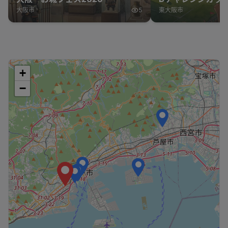
表 vs オーストラ
大阪市
5
東大阪市
+
−