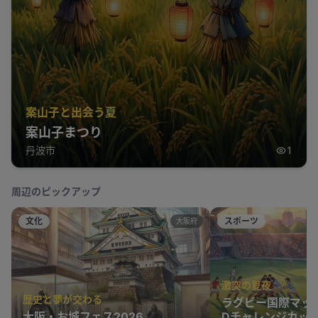
案山子と出会う夏
案山子まつり
丹波市
1
周辺のピックアップ
文化
スポーツ
大阪府
激突の夏夜
歴史と夢が交わる
ラグビー国際マッ
大阪・お城フェス2026
Dチャレンジカップ