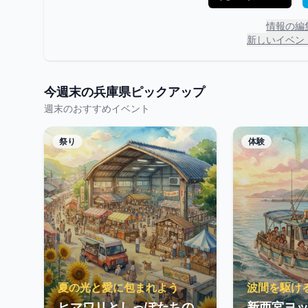
情報の編
新しいイベン
今週末の
兵庫県
ピックアップ
週末のおすすめイベント
祭り
体験
夏の光と愛に包まれよう
波間を駆け
ヒマワリとしっぽたちの
新西宮ヨ