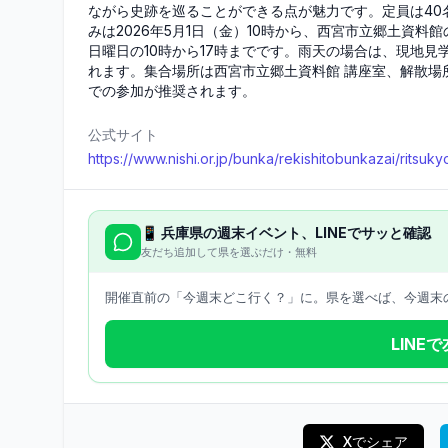
ながら史跡を巡ることができる点が魅力です。定員は40
みは2026年5月1日（金）10時から、西宮市立郷土資
日曜日の10時から17時までです。雨天の場合は、現地
れます。集合場所は西宮市立郷土資料館 講座室、解散場
での参加が推奨されます。
公式サイト
https://www.nishi.or.jp/bunka/rekishitobunkazai/rits
📱
兵庫県
の週末イベント、LINEでサッと確認
友だち追加して県を選ぶだけ・無料
開催直前の「今週末どこ行く？」に。県を選べば、今週末の
LINE
Xでシェア