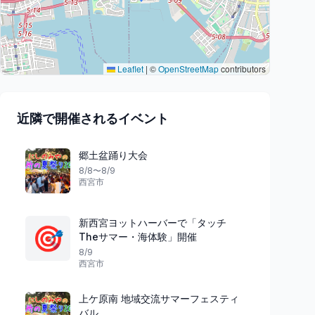
Leaflet
|
©
OpenStreetMap
contributors
近隣で開催されるイベント
郷土盆踊り大会
8/8〜8/9
西宮市
新西宮ヨットハーバーで「タッチ
🎯
Theサマー・海体験」開催
8/9
西宮市
上ケ原南 地域交流サマーフェスティ
バル