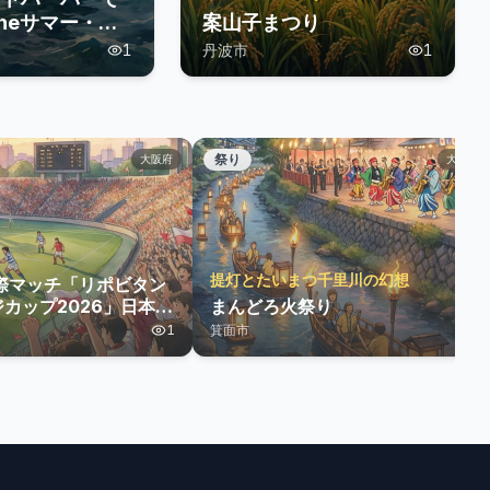
heサマー・海
案山子まつり
催
1
丹波市
1
祭り
大阪府
大阪府
提灯とたいまつ千里川の幻想
際マッチ「リポビタン
カップ2026」日本代
まんどろ火祭り
ーストラリア代表
1
箕面市
1