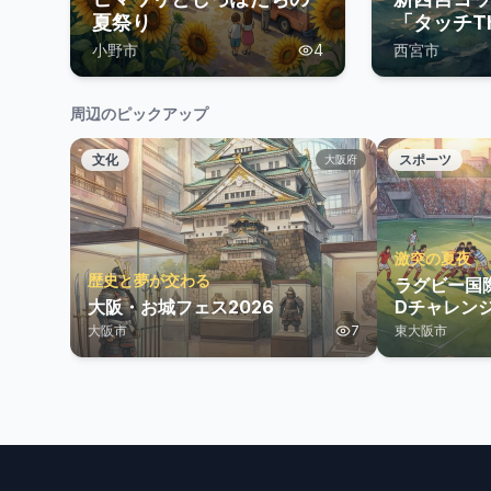
夏祭り
「タッチT
体験」開
小野市
4
西宮市
周辺のピックアップ
文化
スポーツ
大阪府
激突の夏夜
歴史と夢が交わる
ラグビー国
大阪・お城フェス2026
Dチャレンジ
表 vs オ
大阪市
7
東大阪市