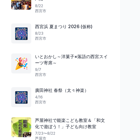
8/22
西宮市
西宮浜 夏まつり 2026 (仮称)
🎆
8/23
西宮市
いとおかし～洋菓子×落語の西宮スイ
🎉
ーツ寄席～
9/7
西宮市
廣田神社 春祭（太々神楽）
🎆
4/16
西宮市
芦屋神社で能楽こども教室＆「和文
化で遊ぼう！」子ども向け教室
7/23〜8/22
芦屋市