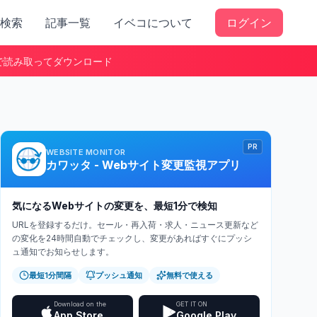
検索
記事一覧
イベコについて
ログイン
で読み取ってダウンロード
PR
WEBSITE MONITOR
カワッタ - Webサイト変更監視アプリ
気になるWebサイトの変更を、最短1分で検知
URLを登録するだけ。セール・再入荷・求人・ニュース更新など
の変化を24時間自動でチェックし、変更があればすぐにプッシ
ュ通知でお知らせします。
最短1分間隔
プッシュ通知
無料で使える
Download on the
GET IT ON
App Store
Google Play