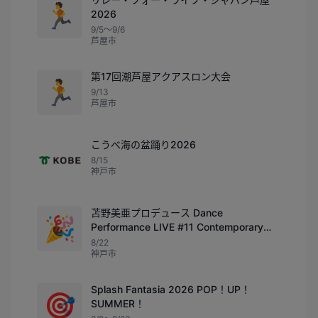
🏃
2026
9/5〜9/6
芦屋市
第17回潮芦屋アクアスロン大会
🏃
9/13
芦屋市
こうべ海の盆踊り2026
8/15
神戸市
苫野美亜プロデュース Dance
🎉
Performance LIVE #11 Contemporary
Dance Pieces Ⅲ
8/22
神戸市
Splash Fantasia 2026 POP！UP！
🎯
SUMMER！