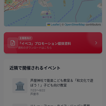
Leaflet
|
©
OpenStreetMap
contributors
主催者向け
「イベコ」プロモーション媒体資料
資料のダウンロードはこちら
近隣で開催されるイベント
芦屋神社で能楽こども教室＆「和文化で遊
🏛️
ぼう！」子ども向け教室
7/23〜8/22
芦屋市
リレー・フォー・ライフ・ジャパン芦屋