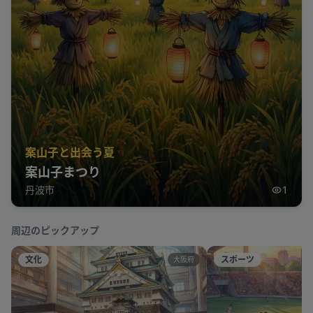
案山子と出会う夏
案山子まつり
丹波市
1
周辺のピックアップ
文化
スポーツ
大阪府