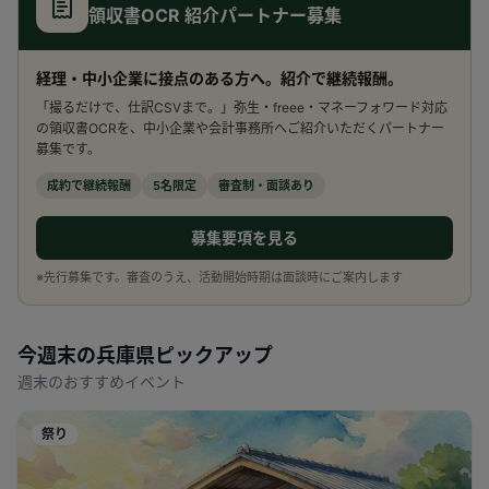
領収書OCR 紹介パートナー募集
経理・中小企業に接点のある方へ。紹介で継続報酬。
「撮るだけで、仕訳CSVまで。」弥生・freee・マネーフォワード対応
の領収書OCRを、中小企業や会計事務所へご紹介いただくパートナー
募集です。
成約で継続報酬
5名限定
審査制・面談あり
募集要項を見る
※先行募集です。審査のうえ、活動開始時期は面談時にご案内します
今週末の
兵庫県
ピックアップ
週末のおすすめイベント
祭り