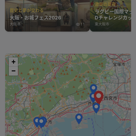
激突の夏夜
歴史と夢が交わる
ラグビー国際マッ
大阪・お城フェス2026
Dチャレンジカップ
表 vs オーストラ
大阪市
11
東大阪市
+
−