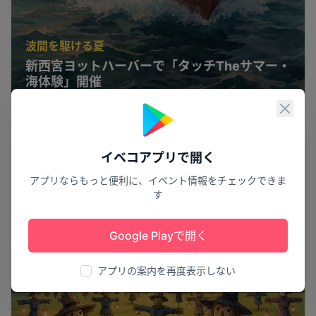
波間を駆ける夏
新西宮ヨットハーバーで「タッチTheサマー・
海体験」開催
西宮市
1
閉じ
花火
イベコアプリで開く
アプリならもっと便利に、イベント情報をチェックできま
す
Google Playで開く
アプリの案内を再度表示しない