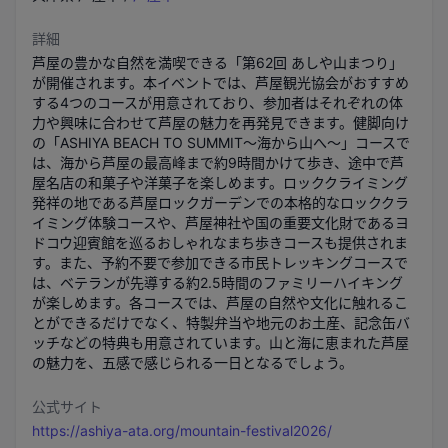
詳細
芦屋の豊かな自然を満喫できる「第62回 あしや山まつり」
が開催されます。本イベントでは、芦屋観光協会がおすすめ
する4つのコースが用意されており、参加者はそれぞれの体
力や興味に合わせて芦屋の魅力を再発見できます。健脚向け
の「ASHIYA BEACH TO SUMMIT～海から山へ～」コースで
は、海から芦屋の最高峰まで約9時間かけて歩き、途中で芦
屋名店の和菓子や洋菓子を楽しめます。ロッククライミング
発祥の地である芦屋ロックガーデンでの本格的なロッククラ
イミング体験コースや、芦屋神社や国の重要文化財であるヨ
ドコウ迎賓館を巡るおしゃれなまち歩きコースも提供されま
す。また、予約不要で参加できる市民トレッキングコースで
は、ベテランが先導する約2.5時間のファミリーハイキング
が楽しめます。各コースでは、芦屋の自然や文化に触れるこ
とができるだけでなく、特製弁当や地元のお土産、記念缶バ
ッチなどの特典も用意されています。山と海に恵まれた芦屋
の魅力を、五感で感じられる一日となるでしょう。
公式サイト
https://ashiya-ata.org/mountain-festival2026/