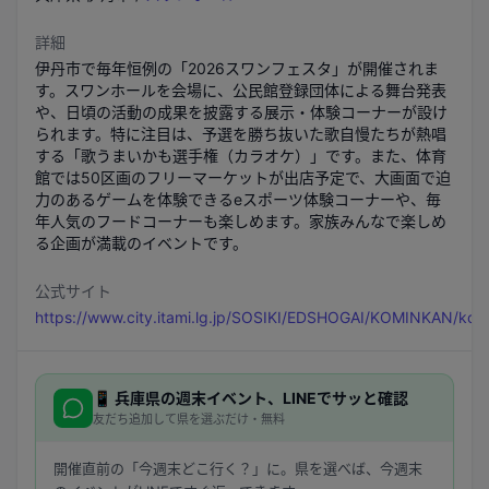
詳細
伊丹市で毎年恒例の「2026スワンフェスタ」が開催されま
す。スワンホールを会場に、公民館登録団体による舞台発表
や、日頃の活動の成果を披露する展示・体験コーナーが設け
られます。特に注目は、予選を勝ち抜いた歌自慢たちが熱唱
する「歌うまいかも選手権（カラオケ）」です。また、体育
館では50区画のフリーマーケットが出店予定で、大画面で迫
力のあるゲームを体験できるeスポーツ体験コーナーや、毎
年人気のフードコーナーも楽しめます。家族みんなで楽しめ
る企画が満載のイベントです。
公式サイト
https://www.city.itami.lg.jp/SOSIKI/EDSHOGAI/KOMINKAN/ko
📱
兵庫県
の週末イベント、LINEでサッと確認
友だち追加して県を選ぶだけ・無料
開催直前の「今週末どこ行く？」に。県を選べば、今週末