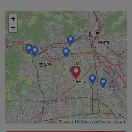
+
−
Leaflet
|
©
OpenStreetMap
contributors