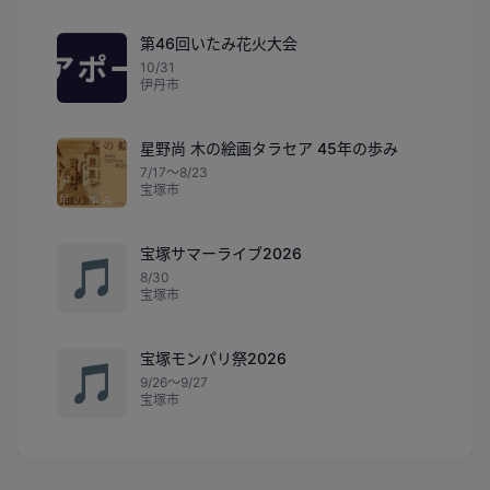
第46回いたみ花火大会
10/31
伊丹市
星野尚 木の絵画タラセア 45年の歩み
7/17〜8/23
宝塚市
宝塚サマーライブ2026
🎵
8/30
宝塚市
宝塚モンパリ祭2026
🎵
9/26〜9/27
宝塚市