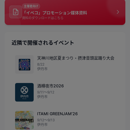
主催者向け
「イベコ」プロモーション媒体資料
資料のダウンロードはこちら
近隣で開催されるイベント
天神川地区夏まつり・摂津音頭盆踊り大会
🎆
8/22
伊丹市
酒樽夜市2026
9/11〜9/12
伊丹市
ITAMI GREENJAM’26
9/12〜9/13
伊丹市