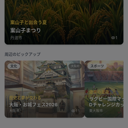
案山子と出会う夏
案山子まつり
丹波市
1
周辺のピックアップ
文化
スポーツ
大阪府
激突の夏夜
歴史と夢が交わる
ラグビー国際マッ
大阪・お城フェス2026
Dチャレンジカップ
表 vs オーストラ
大阪市
11
東大阪市