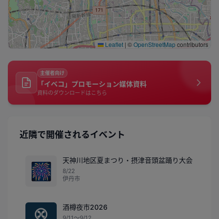
Leaflet
|
©
OpenStreetMap
contributors
主催者向け
「イベコ」プロモーション媒体資料
資料のダウンロードはこちら
近隣で開催されるイベント
天神川地区夏まつり・摂津音頭盆踊り大会
🎆
8/22
伊丹市
酒樽夜市2026
9/11〜9/12