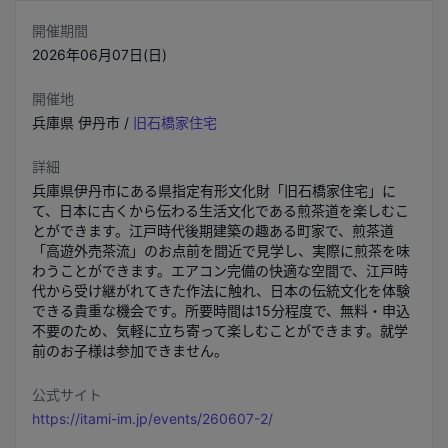
開催期間
2026年06月07日(日)
開催地
兵庫県
伊丹市
/
旧石橋家住宅
詳細
兵庫県伊丹市にある県指定有形文化財「旧石橋家住宅」に
て、日本に古くから伝わる生活文化である煎茶道を楽しむこ
とができます。江戸時代後期建築の趣ある町家で、煎茶道
「高遊外売茶流」のお点前を間近で見学し、実際に煎茶を味
わうことができます。エアコン完備の快適な空間で、江戸時
代から受け継がれてきた作法に触れ、日本の伝統文化を体験
できる貴重な機会です。所要時間は15分程度で、無料・申込
不要のため、気軽に立ち寄って楽しむことができます。就学
前のお子様は参加できません。
公式サイト
https://itami-im.jp/events/260607-2/