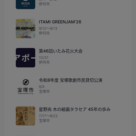
伊丹市
ITAMI GREENJAM’26
9/12〜9/13
伊丹市
第46回いたみ花火大会
10/31
伊丹市
令和8年度 宝塚歌劇市民貸切公演
8/9
宝塚市
星野尚 木の絵画タラセア 45年の歩み
7/17〜8/23
宝塚市