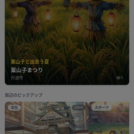
案山子と出会う夏
案山子まつり
丹波市
1
周辺のピックアップ
文化
スポーツ
大阪府