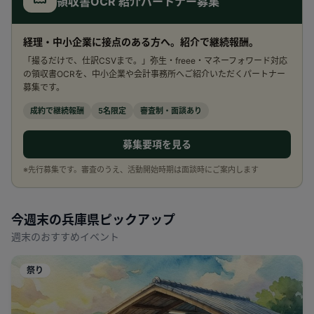
領収書OCR 紹介パートナー募集
経理・中小企業に接点のある方へ。紹介で継続報酬。
「撮るだけで、仕訳CSVまで。」弥生・freee・マネーフォワード対応
の領収書OCRを、中小企業や会計事務所へご紹介いただくパートナー
募集です。
成約で継続報酬
5名限定
審査制・面談あり
募集要項を見る
※先行募集です。審査のうえ、活動開始時期は面談時にご案内します
今週末の
兵庫県
ピックアップ
週末のおすすめイベント
祭り