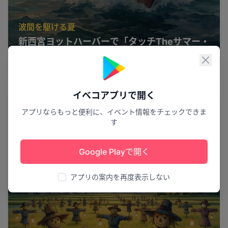
波間を駆ける夏
新西宮ヨットハーバーで「タッチTheサマー・
海体験」開催
閉じ
西宮市
1
イベコアプリで開く
花火
アプリならもっと便利に、イベント情報をチェックできま
す
Google Playで開く
アプリの案内を再度表示しない