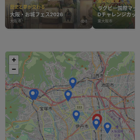
激突の夏夜
歴史と夢が交わる
ラグビー国際マッ
大阪・お城フェス2026
Dチャレンジカップ
表 vs オーストラ
大阪市
8
東大阪市
+
−