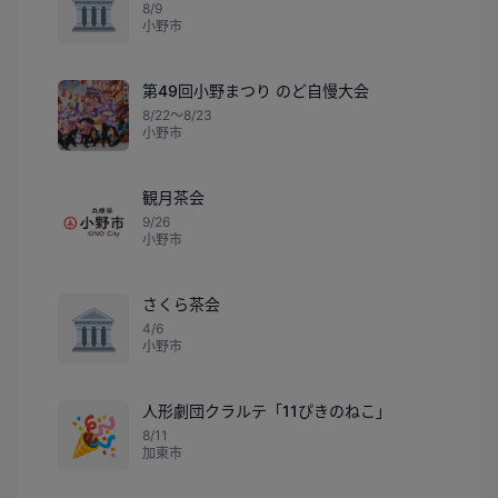
🏛️
8/9
小野市
第49回小野まつり のど自慢大会
8/22〜8/23
小野市
観月茶会
9/26
小野市
さくら茶会
🏛️
4/6
小野市
人形劇団クラルテ「11ぴきのねこ」
🎉
8/11
加東市