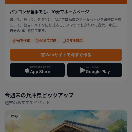
パソコンが苦手でも、10分でホームページ
書いて、答えて、選ぶだけ。AIがプロ品質のホームページを瞬時に生成
します。独自ドメインにも対応し、スマホでもきれいに表示。今日、
自分のURLを持てます。
AIで作成
10分で完成
スマホ対応
Webサイトで今すぐ作る
Download on the
GET IT ON
App Store
Google Play
今週末の
兵庫県
ピックアップ
週末のおすすめイベント
祭り