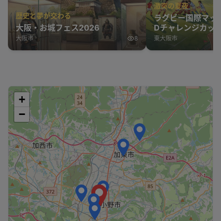
激突の夏夜
歴史と夢が交わる
ラグビー国際マッ
大阪・お城フェス2026
Dチャレンジカップ
表 vs オーストラ
大阪市
8
東大阪市
+
−