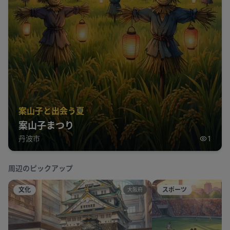
案山子と出会う夏
案山子まつり
丹波市
1
周辺のピックアップ
文化
スポーツ
大阪府