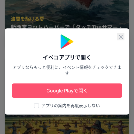
波間を駆ける夏
新西宮ヨットハーバーで「タッチTheサマー・
海体験」開催
閉じ
西宮市
1
イベコアプリで開く
花火
アプリならもっと便利に、イベント情報をチェックできま
す
Google Playで開く
アプリの案内を再度表示しない