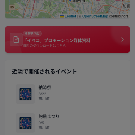
Leaflet
|
©
OpenStreetMap
contributors
主催者向け
「イベコ」プロモーション媒体資料
資料のダウンロードはこちら
近隣で開催されるイベント
納涼祭
🎆
8/22
市川町
灼熱まつり
🎆
9/5
市川町