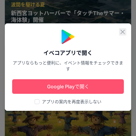
波間を駆ける夏
新西宮ヨットハーバーで「タッチTheサマー・
海体験」開催
西宮市
1
閉じ
花火
イベコアプリで開く
アプリならもっと便利に、イベント情報をチェックできま
す
Google Playで開く
アプリの案内を再度表示しない