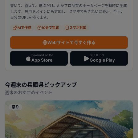
書いて、答えて、選ぶだけ。AIがプロ品質のホームページを瞬時に生成
します。独自ドメインにも対応し、スマホでもきれいに表示。今日、
自分のURLを持てます。
AIで作成
10分で完成
スマホ対応
Webサイトで今すぐ作る
Download on the
GET IT ON
App Store
Google Play
今週末の
兵庫県
ピックアップ
週末のおすすめイベント
祭り