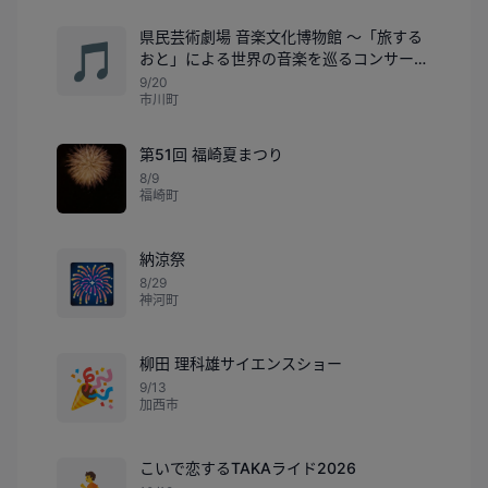
県民芸術劇場 音楽文化博物館 ～「旅する
🎵
おと」による世界の音楽を巡るコンサート
～
9/20
市川町
第51回 福崎夏まつり
8/9
福崎町
納涼祭
🎆
8/29
神河町
柳田 理科雄サイエンスショー
🎉
9/13
加西市
こいで恋するTAKAライド2026