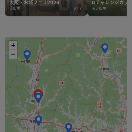
大阪・お城フェス2026
Dチャレンジカップ
表 vs オーストラ
大阪市
10
東大阪市
+
−