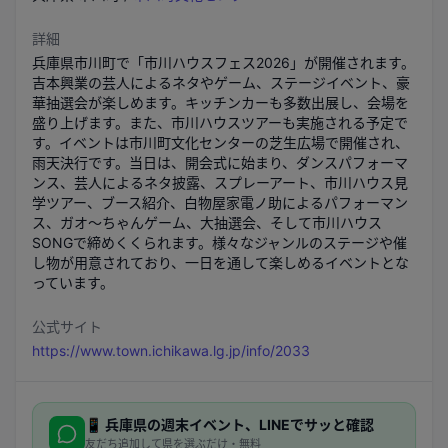
詳細
兵庫県市川町で「市川ハウスフェス2026」が開催されます。
吉本興業の芸人によるネタやゲーム、ステージイベント、豪
華抽選会が楽しめます。キッチンカーも多数出展し、会場を
盛り上げます。また、市川ハウスツアーも実施される予定で
す。イベントは市川町文化センターの芝生広場で開催され、
雨天決行です。当日は、開会式に始まり、ダンスパフォーマ
ンス、芸人によるネタ披露、スプレーアート、市川ハウス見
学ツアー、ブース紹介、白物屋家電ノ助によるパフォーマン
ス、ガオ～ちゃんゲーム、大抽選会、そして市川ハウス
SONGで締めくくられます。様々なジャンルのステージや催
し物が用意されており、一日を通して楽しめるイベントとな
っています。
公式サイト
https://www.town.ichikawa.lg.jp/info/2033
📱
兵庫県
の週末イベント、LINEでサッと確認
友だち追加して県を選ぶだけ・無料