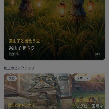
案山子と出会う夏
案山子まつり
丹波市
1
周辺のピックアップ
文化
スポーツ
大阪府
激突の夏夜
歴史と夢が交わる
ラグビー国際マッ