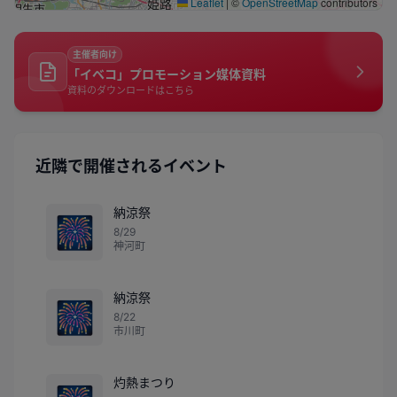
Leaflet
|
©
OpenStreetMap
contributors
主催者向け
「イベコ」プロモーション媒体資料
資料のダウンロードはこちら
近隣で開催されるイベント
納涼祭
🎆
8/29
神河町
納涼祭
🎆
8/22
市川町
灼熱まつり