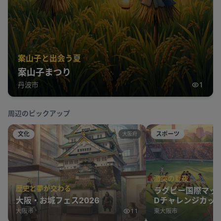
案山子と出会う夏
案山子まつり
丹波市
1
周辺のピックアップ
文化
スポーツ
大阪府
激突の夏夜
歴史と夢が交わる
ラグビー国際マッ
大阪・お城フェス2026
Dチャレンジカップ
表 vs オーストラ
大阪市
11
東大阪市