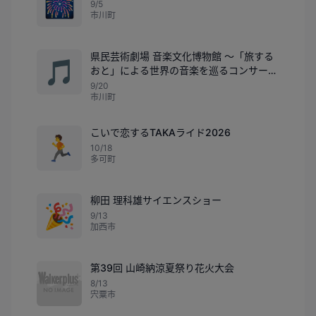
🎆
9/5
市川町
県民芸術劇場 音楽文化博物館 ～「旅する
🎵
おと」による世界の音楽を巡るコンサート
～
9/20
市川町
こいで恋するTAKAライド2026
🏃
10/18
多可町
柳田 理科雄サイエンスショー
🎉
9/13
加西市
第39回 山崎納涼夏祭り花火大会
8/13
宍粟市