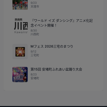
9/23
天理市
『ワールド イズ ダンシング』アニメ化記
念イベント開催！
8/30
川西町
Mフェス 2026三宅のまつり
🎇
9/12
三宅町
第15回 安堵町ふれあい盆踊り大会
8/23
安堵町