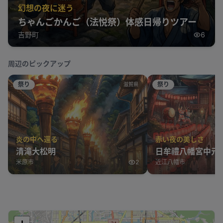
幻想の夜に迷う
ちゃんごかんご（法悦祭）体感日帰りツアー
吉野町
6
周辺のピックアップ
祭り
祭り
滋賀県
炎の中へ還る
赤い夜の美しさ
清滝大松明
日牟禮八幡宮中元
米原市
2
近江八幡市