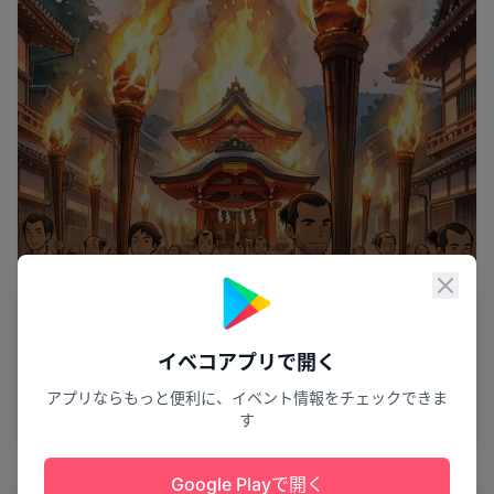
閉じ
イベコアプリで開く
炎の心遥かに
ほうらんや火祭り
アプリならもっと便利に、イベント情報をチェックできま
す
奈良市
13
Google Playで開く