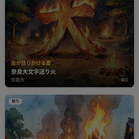
炎が語りかける夏
奈良大文字送り火
奈良市
3
祭り