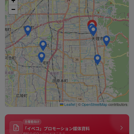
+
−
Leaflet
|
©
OpenStreetMap
contributors
主催者向け
「イベコ」プロモーション媒体資料
資料のダウンロードはこちら