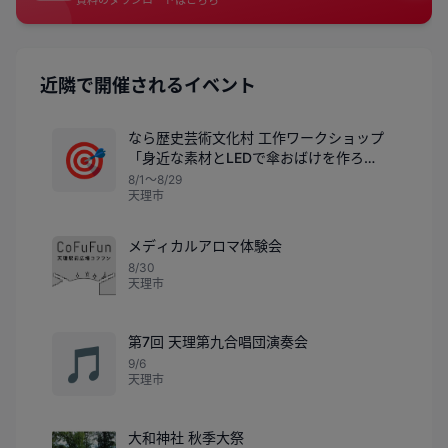
近隣で開催されるイベント
なら歴史芸術文化村 工作ワークショップ
🎯
「身近な素材とLEDで傘おばけを作ろ
う！」
8/1〜8/29
天理市
メディカルアロマ体験会
8/30
天理市
第7回 天理第九合唱団演奏会
🎵
9/6
天理市
大和神社 秋季大祭