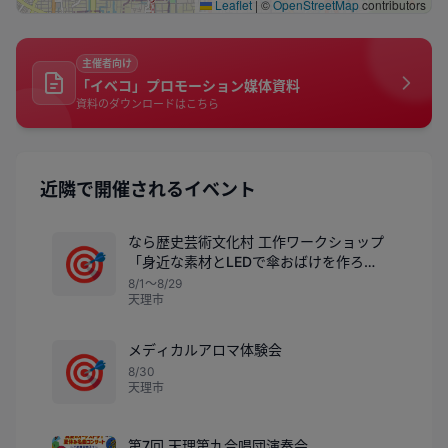
Leaflet
|
©
OpenStreetMap
contributors
主催者向け
「イベコ」プロモーション媒体資料
資料のダウンロードはこちら
近隣で開催されるイベント
なら歴史芸術文化村 工作ワークショップ
🎯
「身近な素材とLEDで傘おばけを作ろ
う！」
8/1〜8/29
天理市
メディカルアロマ体験会
🎯
8/30
天理市
第7回 天理第九合唱団演奏会