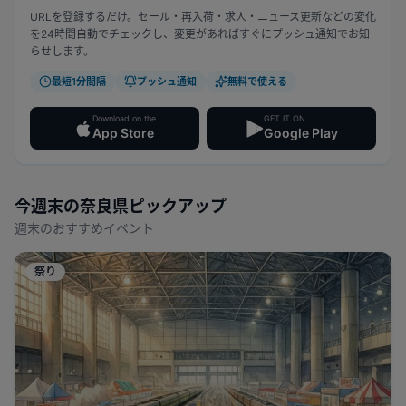
URLを登録するだけ。セール・再入荷・求人・ニュース更新などの変化
を24時間自動でチェックし、変更があればすぐにプッシュ通知でお知
らせします。
最短1分間隔
プッシュ通知
無料で使える
Download on the
GET IT ON
App Store
Google Play
今週末の
奈良県
ピックアップ
週末のおすすめイベント
祭り