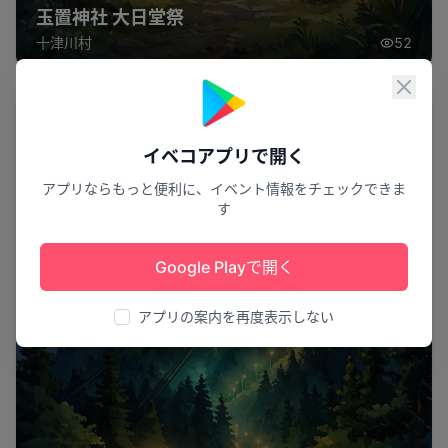
玉置神社 大日堂祭
十津川村
52
閉じ
夜景
イベコアプリで開く
アプリならもっと便利に、イベント情報をチェックできま
す
Google Playで開く
アプリの案内を再度表示しない