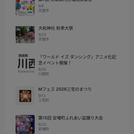
9/6
天理市
大和神社 秋季大祭
9/23
天理市
『ワールド イズ ダンシング』アニメ化記
念イベント開催！
8/30
川西町
Mフェス 2026三宅のまつり
🎇
9/12
三宅町
第15回 安堵町ふれあい盆踊り大会
8/23
安堵町