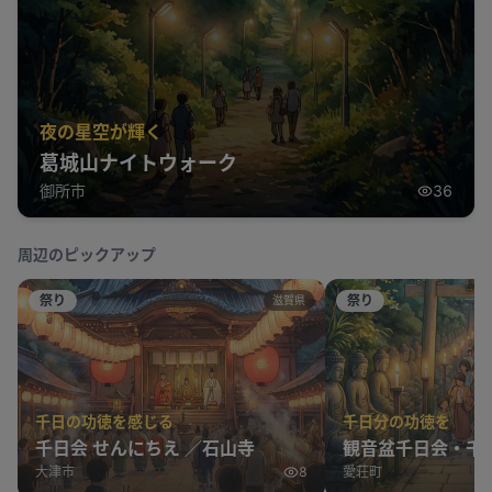
夜の星空が輝く
葛城山ナイトウォーク
御所市
36
周辺のピックアップ
祭り
祭り
滋賀県
千日の功徳を感じる
千日分の功徳を
千日会 せんにちえ ／石山寺
観音盆千日会・千
大津市
8
愛荘町