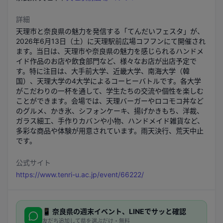
詳細
天理市と奈良県の魅力を発信する「てんだいフェスタ」が、
2026年6月13日（土）に天理駅前広場コフフンにて開催され
ます。当日は、天理市や奈良県の魅力を感じられるハンドメ
イド作品のお店や飲食部門など、様々なお店が出店予定で
す。特に注目は、大手前大学、近畿大学、南海大学（韓
国）、天理大学の4大学によるコーヒーバトルです。各大学
がこだわりの一杯を通して、学生たちの交流や個性を楽しむ
ことができます。会場では、天理バーガーやロコモコ丼など
のグルメ、かき氷、シフォンケーキ、揚げかきもち、洋裁、
ガラス細工、手作りカバンや小物、ハンドメイド雑貨など、
多彩な商品や体験が用意されています。雨天決行、荒天中止
です。
公式サイト
https://www.tenri-u.ac.jp/event/66222/
📱
奈良県
の週末イベント、LINEでサッと確認
友だち追加して県を選ぶだけ・無料