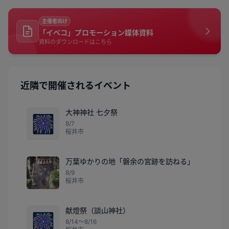
主催者向け
「イベコ」プロモーション媒体資料
資料のダウンロードはこちら
近隣で開催されるイベント
大神神社 七夕祭
🎆
8/7
桜井市
万葉ゆかりの地「磐余の宮跡を訪ねる」
8/9
桜井市
献燈祭（談山神社）
🎆
8/14〜8/16