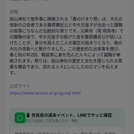
詳細
談山神社で毎年春に開催される「春のけまり祭」は、大化の
改新の立役者である藤原鎌足公と中大兄皇子が出会った蹴鞠
の故事にちなんだ伝統的な祭りです。元興寺（現 飛鳥寺）で
の蹴鞠の会で、中大兄皇子の脱げた沓を藤原鎌足公が拾い上
げたことが、身分を超えた二人の親交の始まりとなり、後の
大化の改新へと繋がりました。この歴史的な出来事を偲び、
春と秋の年2回、鞠装束に身を包んだ人々によって蹴鞠が奉
納されます。祭りは、談山神社の歴史と文化を感じられる貴
重な機会であり、訪れる人々にいにしえのロマンを伝えま
す。
公式サイト
https://www.tanzan.or.jp/gyouji.html
📱
奈良県
の週末イベント、LINEでサッと確認
友だち追加して県を選ぶだけ・無料