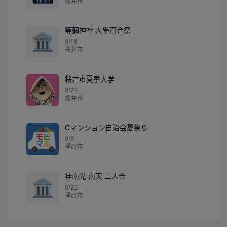
桜井市
等彌神社 大學百合祭
🏛️
8/18
桜井市
桜井市夏季大学
8/22
桜井市
Cマンション自治会夏祭り
8/8
橿原市
桂南光 南天 二人会
🏛️
8/23
橿原市