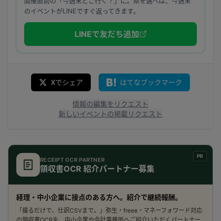
開催直前の「今週末どこ行く？」に。県を選べば、今週末
のイベントがLINEですぐ返ってきます。
LINEで友だち追加
Xでシェア
はてなブックマーク
情報の編集をリクエスト
新しいイベントの掲載リクエスト
PR
RECEIPT OCR PARTNER
領収書OCR 紹介パートナー募集
経理・中小企業に接点のある方へ。紹介で継続報酬。
「撮るだけで、仕訳CSVまで。」弥生・freee・マネーフォワード対応
の領収書OCRを、中小企業や会計事務所へご紹介いただくパートナー