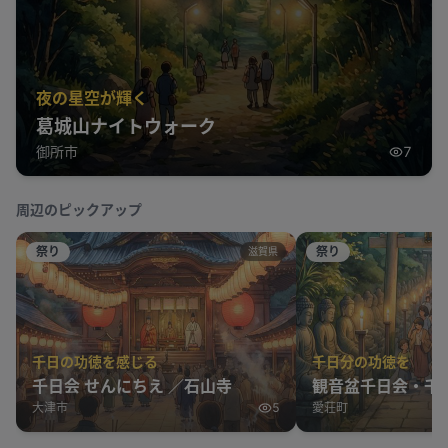
夜の星空が輝く
葛城山ナイトウォーク
御所市
7
周辺のピックアップ
祭り
祭り
滋賀県
千日の功徳を感じる
千日分の功徳を
千日会 せんにちえ ／石山寺
観音盆千日会・千
大津市
5
愛荘町