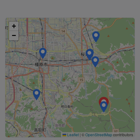
+
−
Leaflet
|
©
OpenStreetMap
contributors