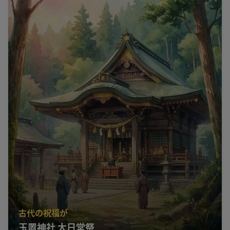
古代の祝福が
玉置神社 大日堂祭