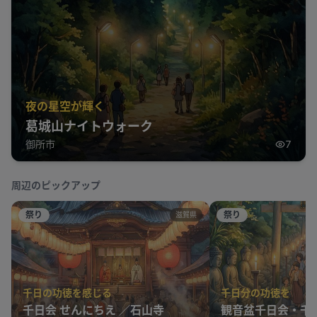
夜の星空が輝く
葛城山ナイトウォーク
御所市
7
周辺のピックアップ
祭り
祭り
滋賀県
千日の功徳を感じる
千日分の功徳を
千日会 せんにちえ ／石山寺
観音盆千日会・千