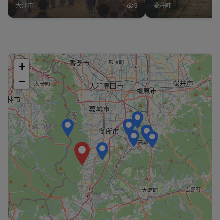
大津市
5
愛荘町
+
−