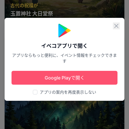
古代の祝福が
玉置神社 大日堂祭
十津川村
9
閉じ
夜景
イベコアプリで開く
アプリならもっと便利に、イベント情報をチェックできま
す
Google Playで開く
アプリの案内を再度表示しない