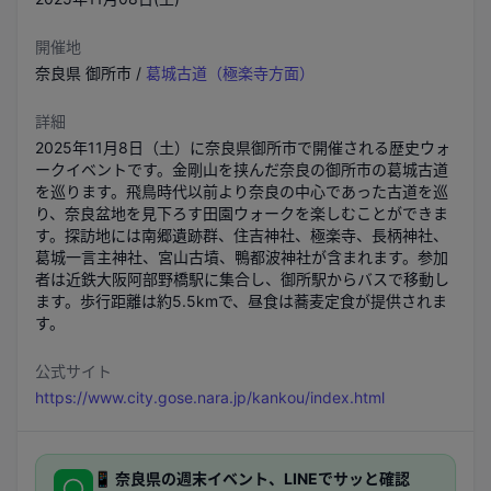
開催地
奈良県
御所市
/
葛城古道（極楽寺方面）
詳細
2025年11月8日（土）に奈良県御所市で開催される歴史ウォ
ークイベントです。金剛山を挟んだ奈良の御所市の葛城古道
を巡ります。飛鳥時代以前より奈良の中心であった古道を巡
り、奈良盆地を見下ろす田園ウォークを楽しむことができま
す。探訪地には南郷遺跡群、住吉神社、極楽寺、長柄神社、
葛城一言主神社、宮山古墳、鴨都波神社が含まれます。参加
者は近鉄大阪阿部野橋駅に集合し、御所駅からバスで移動し
ます。歩行距離は約5.5kmで、昼食は蕎麦定食が提供されま
す。
公式サイト
https://www.city.gose.nara.jp/kankou/index.html
📱
奈良県
の週末イベント、LINEでサッと確認