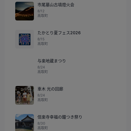
市尾墓山古墳燈火会
8/12
高取町
たかとり夏フェス2026
🎆
8/15
高取町
与楽地蔵まつり
8/24
高取町
車木 光の回廊
8/24
高取町
信楽寺幸福の鐘つき祭り
8/30
高取町