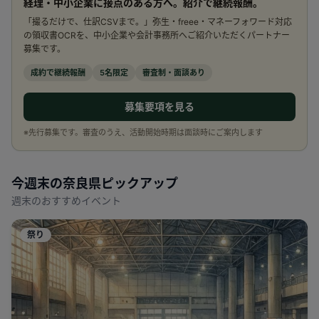
経理・中小企業に接点のある方へ。紹介で継続報酬。
「撮るだけで、仕訳CSVまで。」弥生・freee・マネーフォワード対応
の領収書OCRを、中小企業や会計事務所へご紹介いただくパートナー
募集です。
成約で継続報酬
5名限定
審査制・面談あり
募集要項を見る
※先行募集です。審査のうえ、活動開始時期は面談時にご案内します
今週末の
奈良県
ピックアップ
週末のおすすめイベント
祭り