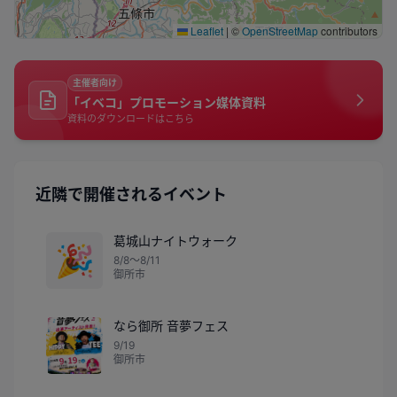
Leaflet
|
©
OpenStreetMap
contributors
主催者向け
「イベコ」プロモーション媒体資料
資料のダウンロードはこちら
近隣で開催されるイベント
葛城山ナイトウォーク
🎉
8/8〜8/11
御所市
なら御所 音夢フェス
9/19
御所市