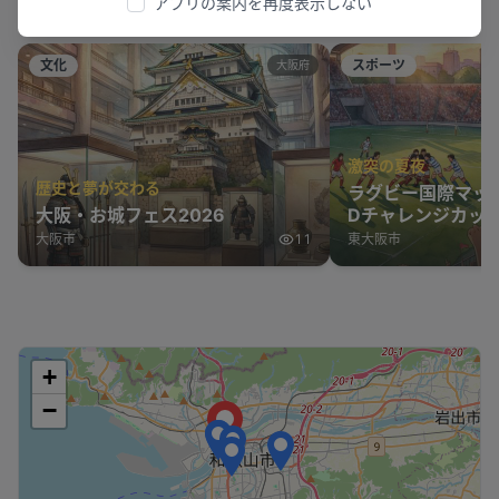
アプリの案内を再度表示しない
周辺のピックアップ
文化
スポーツ
大阪府
激突の夏夜
歴史と夢が交わる
ラグビー国際マッ
大阪・お城フェス2026
Dチャレンジカップ
表 vs オーストラ
大阪市
11
東大阪市
+
−