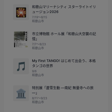
和歌山マリーナシティ スターライトイリ
🎇
ュージョン2026
7/19〜8/15
和歌山市
市立博物館 ホール展「和歌山大空襲の記
憶」
7/7〜8/23
和歌山市
My First TANGO! はじめて出会う、本格
🎵
タンゴの世界
9/6
和歌山市
特別展「蘆雪生動 ―南紀 無量寺への旅
🏛️
―」
8/11〜9/23
和歌山市