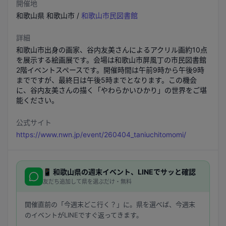
開催地
和歌山県
和歌山市
/
和歌山市民図書館
詳細
和歌山市出身の画家、谷内友美さんによるアクリル画約10点
を展示する絵画展です。会場は和歌山市屏風丁の市民図書館
2階イベントスペースです。開催時間は午前9時から午後9時
までですが、最終日は午後5時までとなります。この機会
に、谷内友美さんの描く「やわらかいひかり」の世界をご堪
能ください。
公式サイト
https://www.nwn.jp/event/260404_taniuchitomomi/
📱
和歌山県
の週末イベント、LINEでサッと確認
友だち追加して県を選ぶだけ・無料
開催直前の「今週末どこ行く？」に。県を選べば、今週末
のイベントがLINEですぐ返ってきます。