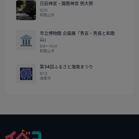
日前神宮・國懸神宮 例大祭
9/26
和歌山市
市立博物館 企画展「秀吉・秀長と和歌
🏛️
山」
8/8〜10/4
和歌山市
第34回ふるさと海南まつり
🎆
8/13
海南市