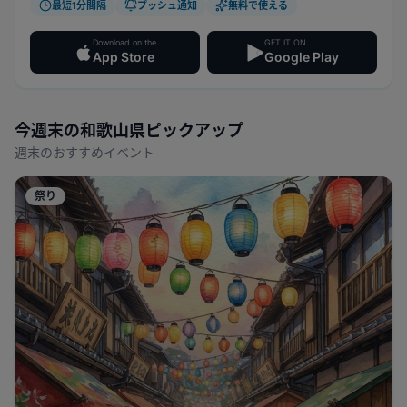
最短1分間隔
プッシュ通知
無料で使える
Download on the
GET IT ON
App Store
Google Play
今週末の
和歌山県
ピックアップ
週末のおすすめイベント
祭り