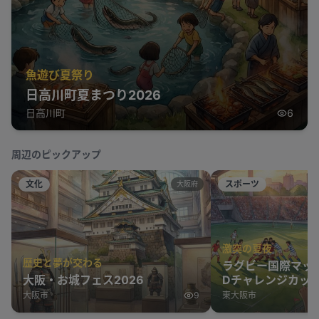
魚遊び夏祭り
日高川町夏まつり2026
日高川町
6
周辺のピックアップ
文化
スポーツ
大阪府
激突の夏夜
歴史と夢が交わる
ラグビー国際マッ
大阪・お城フェス2026
Dチャレンジカップ
表 vs オーストラ
大阪市
9
東大阪市