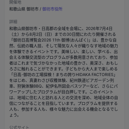
開催地
和歌山県
御坊市
/
御坊市役所
詳細
和歌山県御坊市・日高郡の全域を会場に、2026年7月4日
（土）から8月2日（日）までの30日間にわたり開催される
「御坊日高博覧会2026 11th 御博(おんぱく)」は、豊かな自
然、伝統の職人技、そして陽気な人々が織りなす地域の魅力
を体験できるイベントです。美味しい、楽しい、学べる、出
会える体験交流型のプログラムが多数用意されており、参加
者はこれまで気づかなかった地域の豊かさ、奥深さ、おもし
ろさに触れることができます。子どもから大人まで楽しめる
「日高･御坊の工場探検！まちの誇りHIDAKA FACTORIES」
をはじめ、真妻わさび収穫体験、紀州鉄道ビアガーデン列
車、狩猟体験BBQ、紀伊名所図会バスツアーなど、さらにパ
ワーアップしたプログラムが目白押しです。このイベント
は、地域に住む人と訪れる人との交流を深め、地域全体の自
信につながることを目指しています。プログラムを提供する
人も、参加する人も、様々な魅力に出会える機会となるでし
ょう。
公式サイト