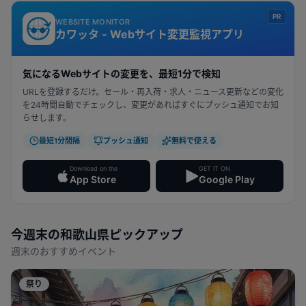
PR
WEBSITE MONITOR
カワッタ - Webサイト変更監視アプリ
気になるWebサイトの変更を、最短1分で検知
URLを登録するだけ。セール・再入荷・求人・ニュース更新などの変化
を24時間自動でチェックし、変更があればすぐにプッシュ通知でお知
らせします。
最短1分間隔
プッシュ通知
無料で使える
Download on the
GET IT ON
App Store
Google Play
今週末の
和歌山県
ピックアップ
週末のおすすめイベント
祭り