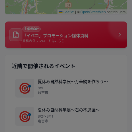
Leaflet
|
©
OpenStreetMap
contributors
主催者向け
「イベコ」プロモーション媒体資料
資料のダウンロードはこちら
近隣で開催されるイベント
夏休み自然科学展～万華鏡を作ろう～
🎯
8/9
倉吉市
夏休み自然科学展～石の不思議～
🎯
8/2〜8/11
倉吉市