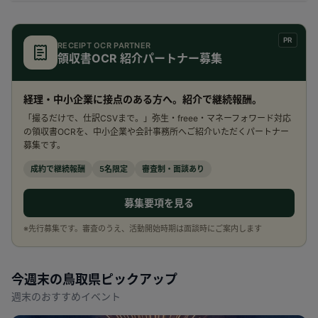
PR
RECEIPT OCR PARTNER
領収書OCR 紹介パートナー募集
経理・中小企業に接点のある方へ。紹介で継続報酬。
「撮るだけで、仕訳CSVまで。」弥生・freee・マネーフォワード対応
の領収書OCRを、中小企業や会計事務所へご紹介いただくパートナー
募集です。
成約で継続報酬
5名限定
審査制・面談あり
募集要項を見る
※先行募集です。審査のうえ、活動開始時期は面談時にご案内します
今週末の
鳥取県
ピックアップ
週末のおすすめイベント