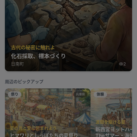
古代の秘密に触れよ
化石採取、標本づくり
日南町
2
周辺のピックアップ
祭り
体験
兵庫県
波間を駆ける夏
夏の光と愛に包まれよう
新西宮ヨットハー
ヒマワリとしっぽたちの夏祭り
Theサマー・海体