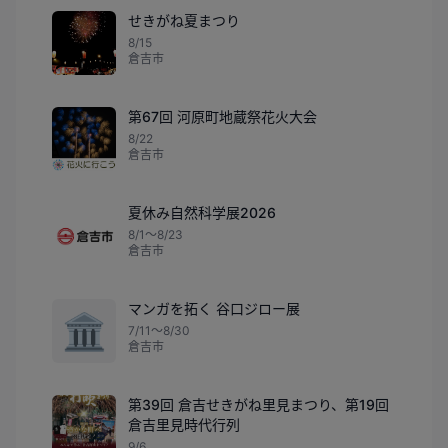
せきがね夏まつり
8/15
倉吉市
第67回 河原町地蔵祭花火大会
8/22
倉吉市
夏休み自然科学展2026
8/1〜8/23
倉吉市
マンガを拓く 谷口ジロー展
🏛️
7/11〜8/30
倉吉市
第39回 倉吉せきがね里見まつり、第19回
倉吉里見時代行列
9/6