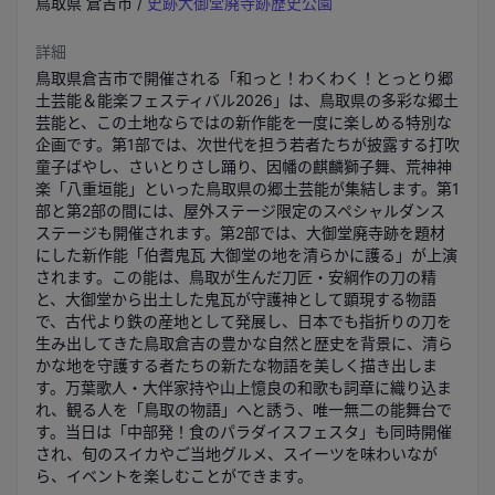
鳥取県
倉吉市
/
史跡大御堂廃寺跡歴史公園
詳細
鳥取県倉吉市で開催される「和っと！わくわく！とっとり郷
土芸能＆能楽フェスティバル2026」は、鳥取県の多彩な郷土
芸能と、この土地ならではの新作能を一度に楽しめる特別な
企画です。第1部では、次世代を担う若者たちが披露する打吹
童子ばやし、さいとりさし踊り、因幡の麒麟獅子舞、荒神神
楽「八重垣能」といった鳥取県の郷土芸能が集結します。第1
部と第2部の間には、屋外ステージ限定のスペシャルダンス
ステージも開催されます。第2部では、大御堂廃寺跡を題材
にした新作能「伯耆鬼瓦 大御堂の地を清らかに護る」が上演
されます。この能は、鳥取が生んだ刀匠・安綱作の刀の精
と、大御堂から出土した鬼瓦が守護神として顕現する物語
で、古代より鉄の産地として発展し、日本でも指折りの刀を
生み出してきた鳥取倉吉の豊かな自然と歴史を背景に、清ら
かな地を守護する者たちの新たな物語を美しく描き出しま
す。万葉歌人・大伴家持や山上憶良の和歌も詞章に織り込ま
れ、観る人を「鳥取の物語」へと誘う、唯一無二の能舞台で
す。当日は「中部発！食のパラダイスフェスタ」も同時開催
され、旬のスイカやご当地グルメ、スイーツを味わいなが
ら、イベントを楽しむことができます。