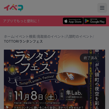
アプリでもっと便利に！
ホーム
/
イベント検索
/
鳥取県のイベント
/
八頭町のイベント
/
TOTTORIランタンフェス
終了済み