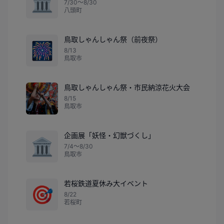
🏛️
7/30〜8/30
八頭町
鳥取しゃんしゃん祭（前夜祭）
🎆
8/13
鳥取市
鳥取しゃんしゃん祭・市民納涼花火大会
8/15
鳥取市
企画展「妖怪・幻獣づくし」
🏛️
7/4〜8/30
鳥取市
若桜鉄道夏休み大イベント
🎯
8/22
若桜町