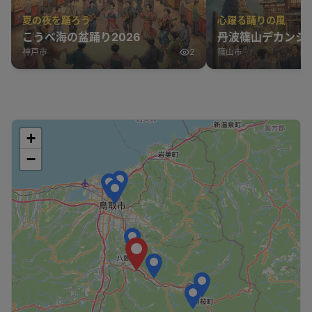
夏の夜を踊ろう
心躍る踊りの風
こうべ海の盆踊り2026
丹波篠山デカンシ
神戸市
2
篠山市
+
−