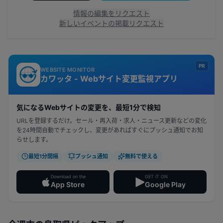
情報の編集をリクエスト
新しいイベントの掲載リクエスト
PR
WEBSITE MONITOR
カワッタ - Webサイト変更監視アプリ
気になるWebサイトの変更を、最短1分で検知
URLを登録するだけ。セール・再入荷・求人・ニュース更新などの変化
を24時間自動でチェックし、変更があればすぐにプッシュ通知でお知
らせします。
最短1分間隔
プッシュ通知
無料で使える
Download on the
GET IT ON
App Store
Google Play