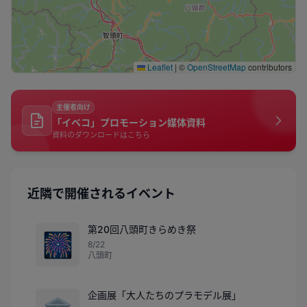
Leaflet
|
©
OpenStreetMap
contributors
主催者向け
「イベコ」プロモーション媒体資料
資料のダウンロードはこちら
近隣で開催されるイベント
第20回八頭町きらめき祭
🎆
8/22
八頭町
企画展「大人たちのプラモデル展」