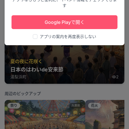
す
Google Playで開く
アプリの案内を再度表示しない
夏の夜に花咲く
日本のはわいde安来節
湯梨浜町
2
周辺のピックアップ
祭り
花火
兵庫県