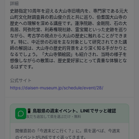
詳細
史跡指定10周年を迎える大山寺旧境内を、専門家である元大
山町文化財調査員の若山俊介氏と共に巡り、伯耆国大山寺の
歴史への理解を深める講座です。蓮浄院跡、金剛院、石の大
鳥居、阿弥陀堂、利寿権現社跡、霊宝閣といった史跡を巡り
ながら、考古学の視点から大山の歴史に触れることができま
す。特に、中近世の石垣を主な対象として研究されてきた講
師の解説は、大山寺の歴史的背景をより深く知る手がかりと
なるでしょう。「大山寺領絵図」も紹介され、当時の様子を
想像しながらの散策は、歴史愛好家にとって貴重な体験とな
るはずです。
公式サイト
https://daisen-museum.jp/schedule/event/28/
📱
鳥取県
の週末イベント、LINEでサッと確認
友だち追加して県を選ぶだけ・無料
開催直前の「今週末どこ行く？」に。県を選べば、今週末
のイベントがLINEですぐ返ってきます。