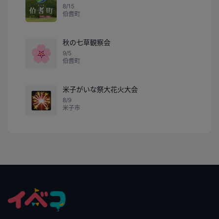
8/15
伯耆町
秋の七草観察会
🌸
9/5
伯耆町
米子がいな祭大花火大会
🎇
8/9
米子市