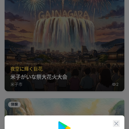
夜空に輝く巨花
米子がいな祭大花火大会
米子市
2
体験
閉じ