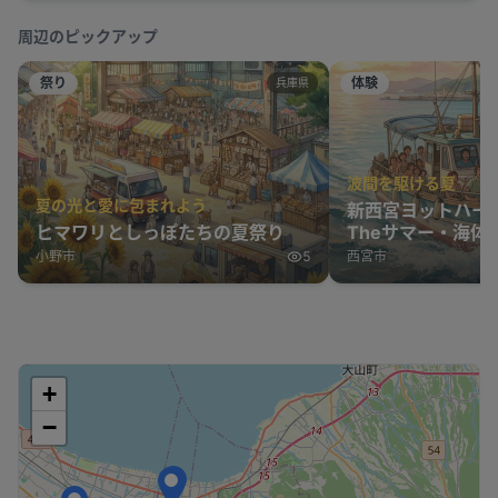
周辺のピックアップ
祭り
体験
兵庫県
波間を駆ける夏
夏の光と愛に包まれよう
新西宮ヨットハー
ヒマワリとしっぽたちの夏祭り
Theサマー・海体
小野市
5
西宮市
+
−