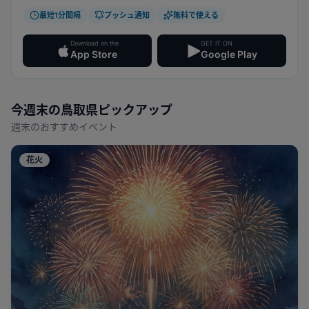
最短1分間隔
プッシュ通知
無料で使える
Download on the
GET IT ON
App Store
Google Play
今週末の
鳥取県
ピックアップ
週末のおすすめイベント
花火