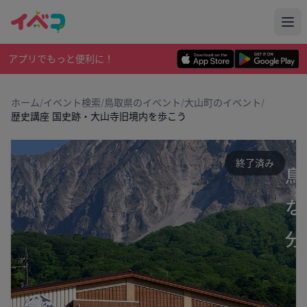
アプリでもっと便利に！
ホーム
/
イベント検索
/
鳥取県のイベント
/
大山町のイベント
/
歴史講座 国史跡・大山寺旧境内を歩こう
終了済み