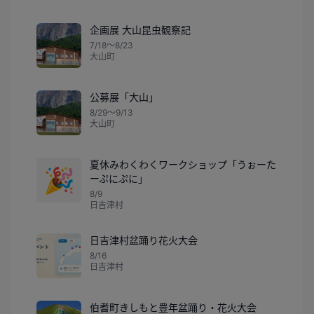
企画展 大山昆虫観察記
7/18〜8/23
大山町
公募展「大山」
8/29〜9/13
大山町
夏休みわくわくワークショップ「うぉーた
🎉
ーぷにぷに」
8/9
日吉津村
日吉津村盆踊り花火大会
8/16
日吉津村
伯耆町きしもと豊年盆踊り・花火大会