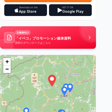
Download on the
GET IT ON
App Store
Google Play
主催者向け
「イベコ」プロモーション媒体資料
資料のダウンロードはこちら
+
−