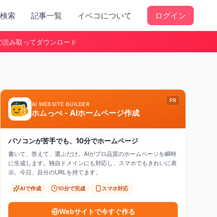
検索
記事一覧
イベコについて
ログイン
で読み取ってダウンロード
PR
AI WEBSITE BUILDER
ホムっぺ - AIホームページ作成
パソコンが苦手でも、10分でホームページ
書いて、答えて、選ぶだけ。AIがプロ品質のホームページを瞬時
に生成します。独自ドメインにも対応し、スマホでもきれいに表
示。今日、自分のURLを持てます。
AIで作成
10分で完成
スマホ対応
Webサイトで今すぐ作る