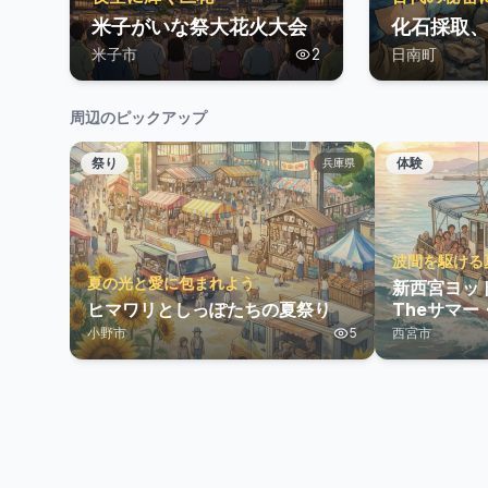
米子がいな祭大花火大会
化石採取
米子市
2
日南町
周辺のピックアップ
祭り
体験
兵庫県
波間を駆ける
夏の光と愛に包まれよう
新西宮ヨッ
ヒマワリとしっぽたちの夏祭り
Theサマ
小野市
5
西宮市