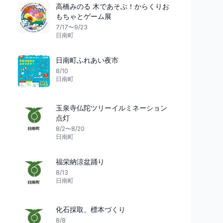
高橋みのる 木であそぶ！からくりお
もちゃとゲーム展
7/17〜9/23
日南町
日南町ふれあい夜市
8/10
花火
祭り
島根県
日南町
玉泉寺仏陀ツリーイルミネーション
点灯
花火と屋台の夢
8/2〜8/20
出雲の神話が舞う夜
2026ええなぁまつりかわもと ～
日南町
第73回江の川名物花火大会～
第21回 出雲神話ま
川本町
4
出雲市
福栄納涼盆踊り
8/13
日南町
化石採取、標本づくり
8/8