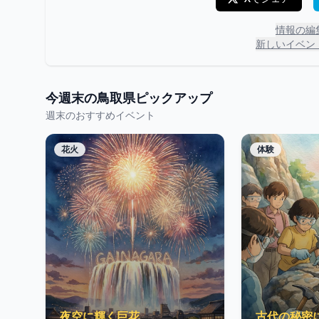
情報の編
新しいイベン
今週末の
鳥取県
ピックアップ
週末のおすすめイベント
花火
体験
夜空に輝く巨花
古代の秘密