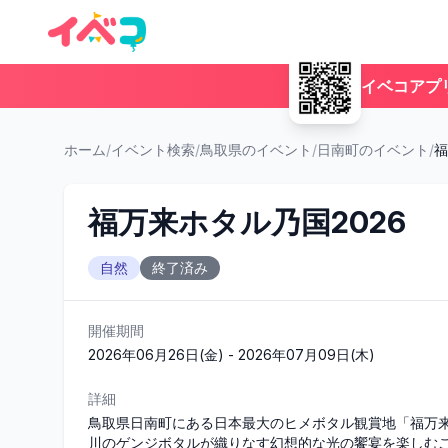
イベコアプ
ホーム
/
イベント検索
/
鳥取県のイベント
/
日南町のイベント
/
福
福万来ホタル乃国2026
自然
終了済み
開催期間
2026年06月26日(金) - 2026年07月09日(木)
詳細
鳥取県日南町にある日本最大のヒメボタル観賞地「福万
川のゲンジボタルが織りなす幻想的な光の饗宴を楽しむこと