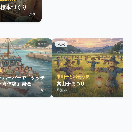
、標本づくり
2
花火
兵庫県
兵庫県
夏
案山子と出会う夏
トハーバーで「タッチ
ー・海体験」開催
案山子まつり
1
丹波市
1