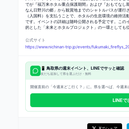
でが『福万来ホタル重点保護期間』および『おもてなし
なん日野川の郷」から観賞地までのシャトルバスが運行
（入国料）を支払うことで、ホタルの生息環境の維持活
です。イベントの詳細は随時公開される予定です。この
的とした「未来とホタルプロジェクト」の一環としても
公式サイト
https://www.nichinan-trip.jp/events/fukumaki_fireflys_2
📱
鳥取県
の週末イベント、LINEでサッと確認
友だち追加して県を選ぶだけ・無料
開催直前の「今週末どこ行く？」に。県を選べば、今週末の
LINE
Xでシェア