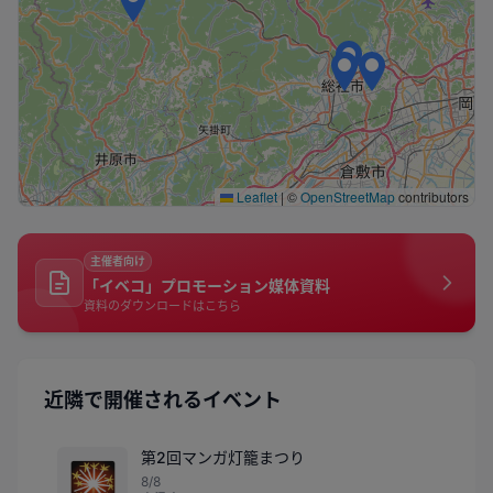
Leaflet
|
©
OpenStreetMap
contributors
主催者向け
「イベコ」プロモーション媒体資料
資料のダウンロードはこちら
近隣で開催されるイベント
第2回マンガ灯籠まつり
🎇
8/8