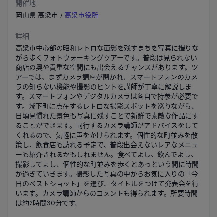
開催地
岡山県
高梁市
/
高梁市役所
詳細
高梁市中心部の昭和レトロな面影を残すまちを写真に撮りな
がら歩くフォトウォーキングツアーです。普段は見られない
商店の奥や貴重な空間にも出会えるチャンスがあります。ツ
アーでは、まずカメラ講座が開かれ、スマートフォンのカメ
ラの知らない機能や撮影のヒントを講師が丁寧に解説しま
す。スマートフォンやデジタルカメラは各自で持参が必要で
す。城下町に点在するレトロな撮影スポットを巡りながら、
日頃見慣れた景色も写真に残すことで新鮮で素敵な作品にす
ることができます。同行するカメラ講師がアドバイスをして
くれるので、気軽に声をかけられます。個性的な町並みを散
策し、飲食店も訪れる予定で、普段出会えないレアなメニュ
ーも紹介されるかもしれません。食べてよし、飲んでよし、
撮影してよし、個性的な町並みを歩くとあっという間に時間
が過ぎていきます。撮影した写真の中からお気に入りの「今
日のベストショット」を選び、タイトルをつけて発表会を行
います。カメラ講師からのコメントも得られます。所要時間
は約2時間30分です。