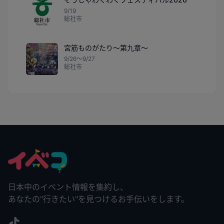
9/19
総社市
宮筋ものがたり〜第九章〜
9/26〜9/27
総社市
日本中のイベント情報を集約し、
あなたの"行きたい"を見つけるお手伝いをします。