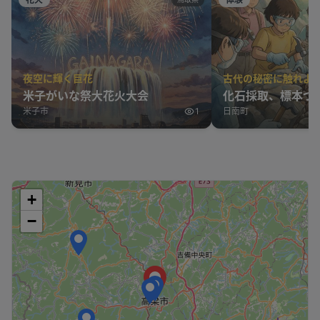
夜空に輝く巨花
古代の秘密に触れよ
米子がいな祭大花火大会
化石採取、標本づ
米子市
1
日南町
+
−