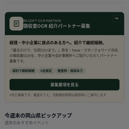
PR
RECEIPT OCR PARTNER
領収書OCR 紹介パートナー募集
経理・中小企業に接点のある方へ。紹介で継続報酬。
「撮るだけで、仕訳CSVまで。」弥生・freee・マネーフォワード対応
の領収書OCRを、中小企業や会計事務所へご紹介いただくパートナー
募集です。
成約で継続報酬
5名限定
審査制・面談あり
募集要項を見る
※先行募集です。審査のうえ、活動開始時期は面談時にご案内します
今週末の
岡山県
ピックアップ
週末のおすすめイベント