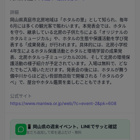
詳細
岡山県真庭市北房地域は「ホタルの里」として知られ、毎年
6月には多くの観光客で賑わいます。本発表会では、ホタル
を守り、継承している北房の子供たちによる「オリジナルの
ホタルミュージカル」や、ホタルの生態や保護活動を学び発
表する「成果発表」が行われます。具体的には、北房小学校
4年生によるホタル保護活動とホタルと環境学習の成果発
表、北房ホタルっ子ミュージカル2026、そして北房の環境保
護活動の様子紹介が予定されています。入場は無料で、どな
たでもご入場いただけます。発表会の後には、ホタルが舞う
備中川からほど近い呰部商店街で開催される「ホタルの夕
べ」で、屋台やホタル鑑賞を楽しむこともできます。
公式サイト
https://www.maniwa.or.jp/web/?c=event-2&pk=608
📱
岡山県
の週末イベント、LINEでサッと確認
友だち追加して県を選ぶだけ・無料