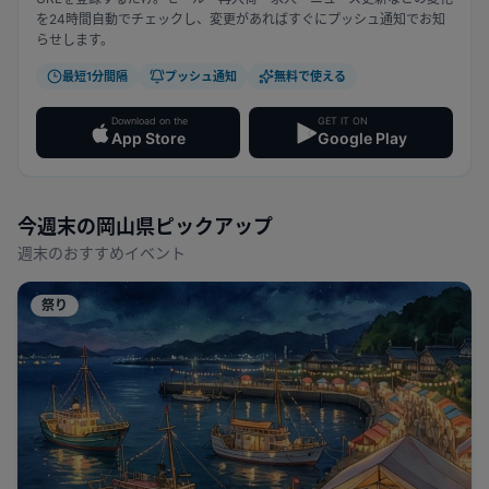
を24時間自動でチェックし、変更があればすぐにプッシュ通知でお知
らせします。
最短1分間隔
プッシュ通知
無料で使える
Download on the
GET IT ON
App Store
Google Play
今週末の
岡山県
ピックアップ
週末のおすすめイベント
祭り