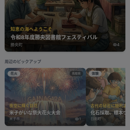
知恵の海へようこそ
令和8年度勝央図書館フェスティバル
勝央町
4
周辺のピックアップ
花火
体験
鳥取県
夜空に輝く巨花
古代の秘密に触れよ
米子がいな祭大花火大会
化石採取、標本づ
米子市
1
日南町