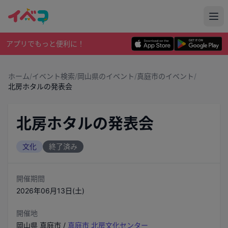
アプリでもっと便利に！
ホーム
/
イベント検索
/
岡山県のイベント
/
真庭市のイベント
/
北房ホタルの発表会
北房ホタルの発表会
文化
終了済み
開催期間
2026年06月13日(土)
開催地
岡山県
真庭市
/
真庭市 北房文化センター