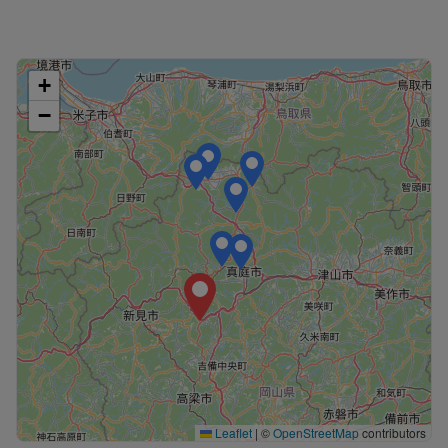
+
−
Leaflet
|
©
OpenStreetMap
contributors