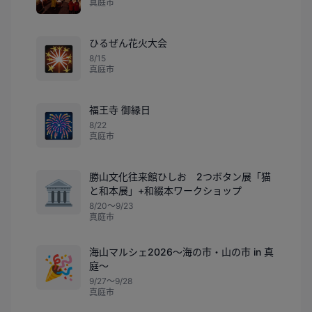
真庭市
ひるぜん花火大会
🎇
8/15
真庭市
福王寺 御縁日
🎆
8/22
真庭市
勝山文化往来館ひしお 2つボタン展「猫
🏛️
と和本展」+和綴本ワークショップ
8/20〜9/23
真庭市
海山マルシェ2026～海の市・山の市 in 真
🎉
庭～
9/27〜9/28
真庭市