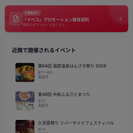
主催者向け
「イベコ」プロモーション媒体資料
資料のダウンロードはこちら
近隣で開催されるイベント
第64回 湯原温泉はんざき祭り 2026
8/7〜8/8
真庭市
第49回 中和ふるさとまつり
8/13
真庭市
久世夏祭り リバーサイドフェスティバル
8/14