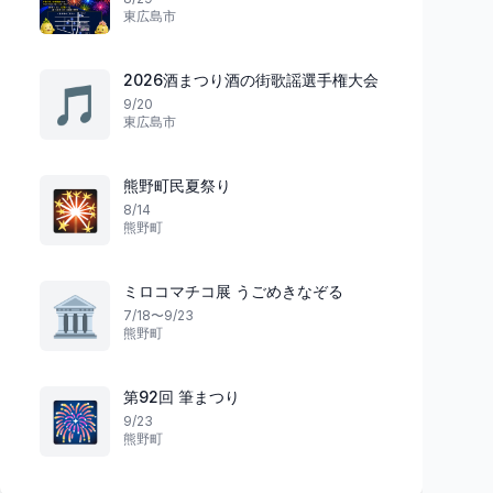
東広島市
2026酒まつり酒の街歌謡選手権大会
🎵
9/20
東広島市
花火
祭り
愛媛県
熊野町民夏祭り
🎇
8/14
熊野町
懐かしき思い出が舞い降りる
夜のうずい華やぐ
第29回おんまく花火 ～
NOSTALGIA～
第4回 うずい祭り20
ミロコマチコ展 うごめきなぞる
🏛️
今治市
6
西条市
7/18〜9/23
熊野町
第92回 筆まつり
🎆
9/23
熊野町