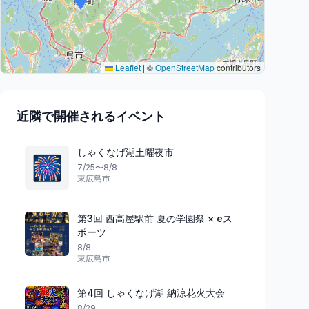
Leaflet
|
©
OpenStreetMap
contributors
近隣で開催されるイベント
しゃくなげ湖土曜夜市
🎆
7/25〜8/8
東広島市
第3回 西高屋駅前 夏の学園祭 × eス
ポーツ
8/8
東広島市
第4回 しゃくなげ湖 納涼花火大会
8/29