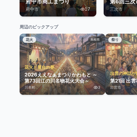
府中市商工まつり
第6回三次
府中市
17
三次市
周辺のピックアップ
花火
祭り
島根県
花火と屋台の夢
出雲の神話が
2026ええなぁまつりかわもと ～
第73回江の川名物花火大会～
第21回 出
川本町
3
出雲市