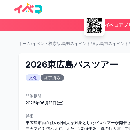
イベコアプ
ホーム
/
イベント検索
/
広島県のイベント
/
東広島市のイベント
/
2026東広島バスツアー
文化
終了済み
開催期間
2026年06月13日(土)
詳細
東広島市内在住の外国人を対象としたバスツアーが開催
島天文台を訪れます。また、2026年版「道の駅大賞」中