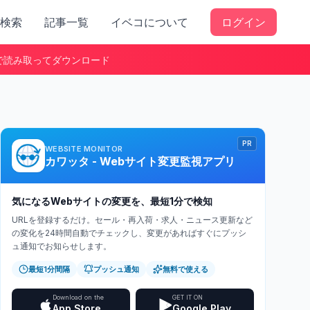
検索
記事一覧
イベコについて
ログイン
で読み取ってダウンロード
PR
WEBSITE MONITOR
カワッタ - Webサイト変更監視アプリ
気になるWebサイトの変更を、最短1分で検知
URLを登録するだけ。セール・再入荷・求人・ニュース更新など
の変化を24時間自動でチェックし、変更があればすぐにプッシ
ュ通知でお知らせします。
最短1分間隔
プッシュ通知
無料で使える
Download on the
GET IT ON
App Store
Google Play