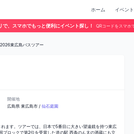
ホーム
イベント
リで、スマホでもっと便利にイベント探し！
QRコードをスマホ
2026東広島バスツアー
開催地
広島県
東広島市
/
仙石庭園
されます。ツアーでは、日本で5番目に大きい望遠鏡を持つ東広
国ブロックで第2位を受賞した道の駅 西条のん太の酒蔵にも立