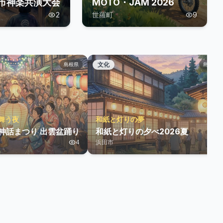
市神楽共演大会
MOTO・JAM 2026
2
世羅町
9
文化
島根県
島根県
舞う夜
和紙と灯りの夢
雲神話まつり 出雲盆踊り
和紙と灯りの夕べ2026夏
4
浜田市
1