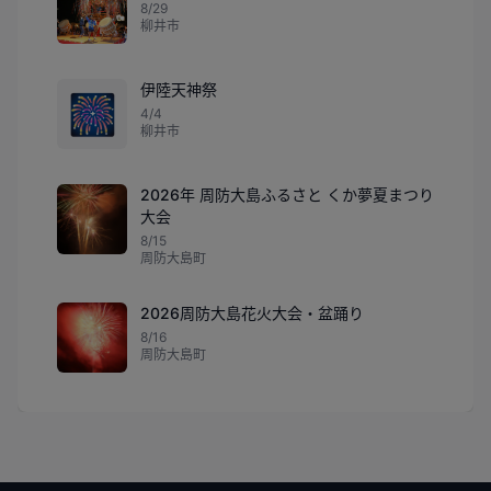
8/29
柳井市
伊陸天神祭
🎆
4/4
柳井市
2026年 周防大島ふるさと くか夢夏まつり
大会
8/15
周防大島町
2026周防大島花火大会・盆踊り
8/16
周防大島町