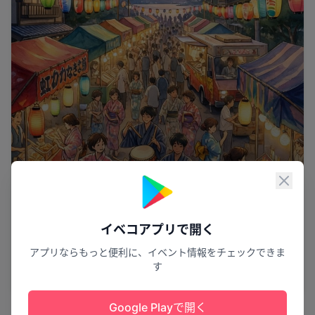
閉じ
イベコアプリで開く
虹に包まれる夏の宴
アプリならもっと便利に、イベント情報をチェックできま
ニジガハマ納涼夜市2026
す
光市
10
Google Playで開く