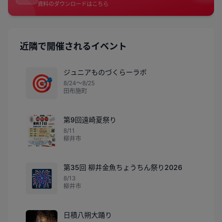
資料のダウンロードはこちら
近隣で開催されるイベント
ジュニアものづくらーラボ
🎯
8/24〜8/25
田布施町
第9回遠崎夏祭り
8/11
柳井市
第35回 柳井金魚ちょうちん祭り2026
🎆
8/13
柳井市
日積八朔大踊り