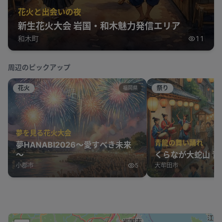
花火と出会いの夜
新生花火大会 岩国・和木魅力発信エリア
和木町
11
周辺のピックアップ
花火
祭り
福岡県
夢を見る花火大会
青龍の舞い踊れ
夢HANABI2026～愛すべき未来
～
くらなが大蛇山 青
小郡市
5
大牟田市