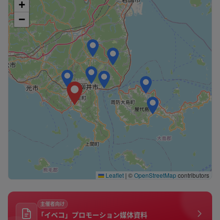
+
−
Leaflet
|
©
OpenStreetMap
contributors
主催者向け
「イベコ」プロモーション媒体資料