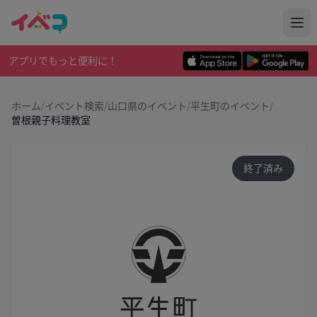
アプリでもっと便利に！
ホーム
/
イベント検索
/
山口県のイベント
/
平生町のイベント
/
曽根親子料理教室
終了済み