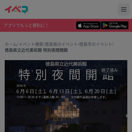
アプリでもっと便利に！
ホーム
/
イベント検索
/
徳島県のイベント
/
徳島市のイベント
/
徳島県立近代美術館 特別夜間開館
終了済み