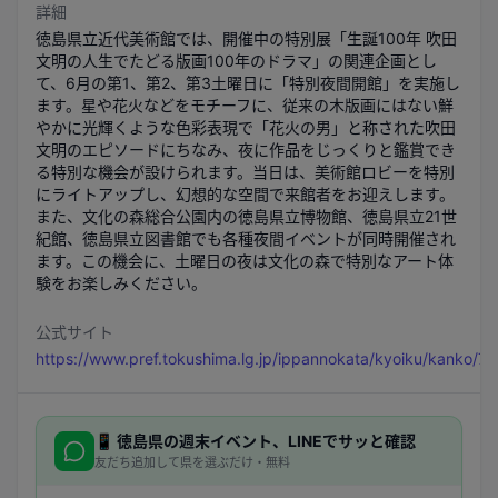
詳細
徳島県立近代美術館では、開催中の特別展「生誕100年 吹田
文明の人生でたどる版画100年のドラマ」の関連企画とし
て、6月の第1、第2、第3土曜日に「特別夜間開館」を実施し
ます。星や花火などをモチーフに、従来の木版画にはない鮮
やかに光輝くような色彩表現で「花火の男」と称された吹田
文明のエピソードにちなみ、夜に作品をじっくりと鑑賞でき
る特別な機会が設けられます。当日は、美術館ロビーを特別
にライトアップし、幻想的な空間で来館者をお迎えします。
また、文化の森総合公園内の徳島県立博物館、徳島県立21世
紀館、徳島県立図書館でも各種夜間イベントが同時開催され
ます。この機会に、土曜日の夜は文化の森で特別なアート体
験をお楽しみください。
公式サイト
https://www.pref.tokushima.lg.jp/ippannokata/kyoiku/kanko/7
📱
徳島県
の週末イベント、LINEでサッと確認
友だち追加して県を選ぶだけ・無料