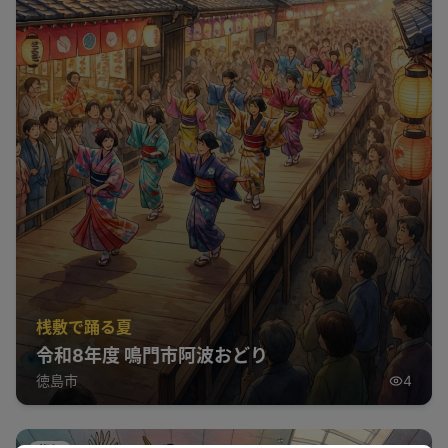
桟敷で踊る夏
令和8年度 鳴門市阿波おどり
徳島市
4