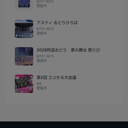
🎆
8/11〜8/15
徳島市
アスティ おどりひろば
8/12〜8/15
徳島市
2026阿波おどり 夢の舞台 祭りび
8/12〜8/15
徳島市
第2回 さぶかる大会議
9/6
徳島市