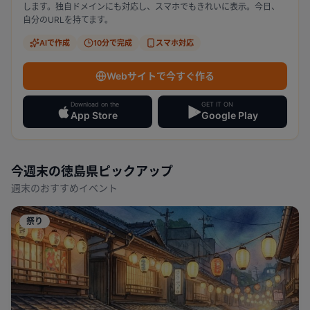
します。独自ドメインにも対応し、スマホでもきれいに表示。今日、
自分のURLを持てます。
AIで作成
10分で完成
スマホ対応
Webサイトで今すぐ作る
Download on the
GET IT ON
App Store
Google Play
今週末の
徳島県
ピックアップ
週末のおすすめイベント
祭り