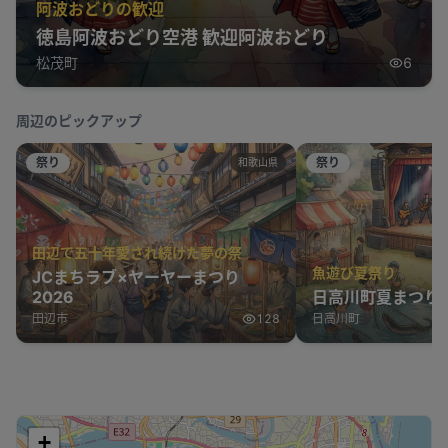
阿波おどりの歓迎
徳島阿波おどり空港 歓迎阿波おどり
松茂町
6
周辺のピックアップ
祭り
祭り
和歌山県
田辺で五十年愛され続けた夢の祭
魚遊び夏祭り
JCまちラブ×ヤーヤーまつり
2026
日高川町夏まつり2
田辺市
128
日高川町
+