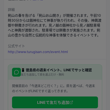
詳細
剣山の春を告げる「剣山お山開き」が開催されます。午前10
時30分からは劔神社にて神事が執り行われ、その後、神輿渡
御や餅撒きが行われます。見ノ越の劔神社から見ノ越駐車場
へと神輿が渡御され、駐車場では餅撒きが実施されます。剣
山の豊かな自然と伝統的な神事を体験できるイベントです。
公式サイト
http://www.turugisan.com/event.html
📱
徳島県
の週末イベント、LINEでサッと確認
友だち追加して県を選ぶだけ・無料
開催直前の「今週末どこ行く？」に。県を選べば、今週末
のイベントがLINEですぐ返ってきます。
LINEで友だち追加