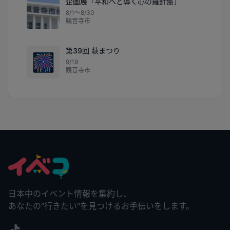
企画展「平和へと導く心の羅針盤」
8/1〜8/30
観音寺市
第39回 萩まつり
🎆
9/19
観音寺市
日本中のイベント情報を集約し、
あなたの"行きたい"を見つけるお手伝いをします。