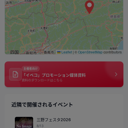
Leaflet
|
©
OpenStreetMap
contributors
主催者向け
「イベコ」プロモーション媒体資料
資料のダウンロードはこちら
近隣で開催されるイベント
三野フェスタ2026
8/13