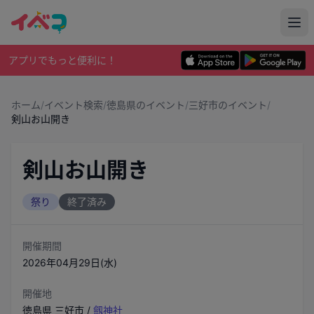
アプリでもっと便利に！
ホーム
/
イベント検索
/
徳島県のイベント
/
三好市のイベント
/
剣山お山開き
剣山お山開き
祭り
終了済み
開催期間
2026年04月29日(水)
開催地
徳島県
三好市
/
劔神社