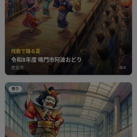
桟敷で踊る夏
令和8年度 鳴門市阿波おどり
徳島市
4
祭り