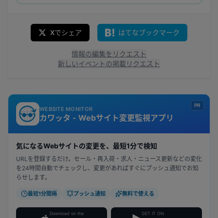
Xでシェア
はてなブックマーク
情報の編集をリクエスト
新しいイベントの掲載リクエスト
PR
WEBSITE MONITOR
カワッタ - Webサイト変更監視アプリ
気になるWebサイトの変更を、最短1分で検知
URLを登録するだけ。セール・再入荷・求人・ニュース更新などの変化
を24時間自動でチェックし、変更があればすぐにプッシュ通知でお知
らせします。
最短1分間隔
プッシュ通知
無料で使える
Download on the
GET IT ON