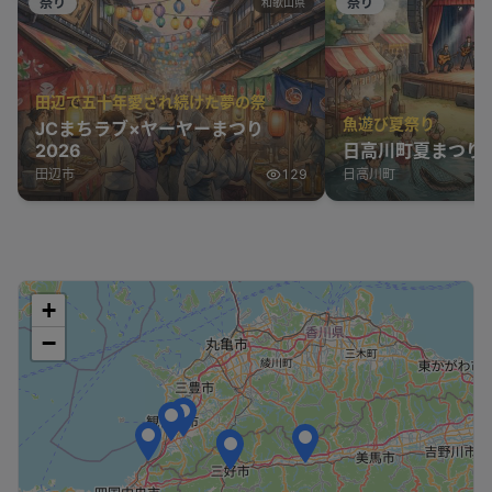
祭り
祭り
和歌山県
田辺で五十年愛され続けた夢の祭
魚遊び夏祭り
JCまちラブ×ヤーヤーまつり
2026
日高川町夏まつり2
田辺市
129
日高川町
+
−