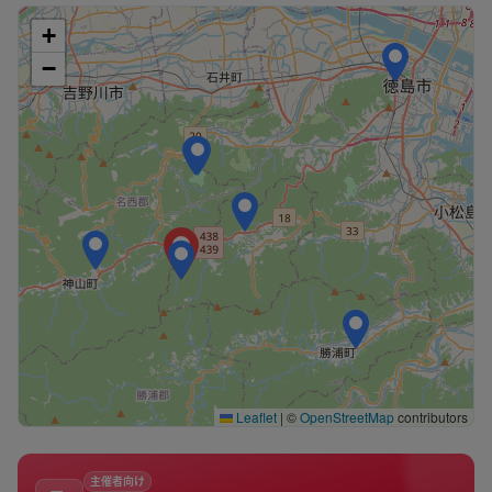
+
−
Leaflet
|
©
OpenStreetMap
contributors
主催者向け