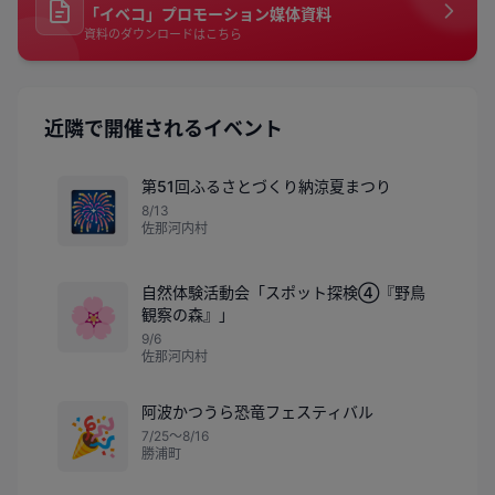
「イベコ」プロモーション媒体資料
資料のダウンロードはこちら
近隣で開催されるイベント
第51回ふるさとづくり納涼夏まつり
🎆
8/13
佐那河内村
自然体験活動会「スポット探検④『野鳥
🌸
観察の森』」
9/6
佐那河内村
阿波かつうら恐竜フェスティバル
🎉
7/25〜8/16
勝浦町