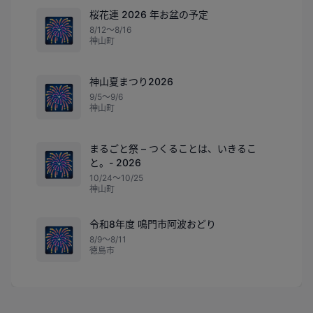
桜花連 2026 年お盆の予定
🎆
8/12〜8/16
神山町
神山夏まつり2026
🎆
9/5〜9/6
神山町
まるごと祭 – つくることは、いきるこ
🎆
と。- 2026
10/24〜10/25
神山町
令和8年度 鳴門市阿波おどり
🎆
8/9〜8/11
徳島市