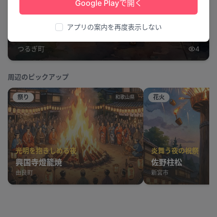
Google Playで開く
踊る町並みの魔法
アプリの案内を再度表示しない
つるぎ町夏まつり阿波踊り大会
つるぎ町
4
周辺のピックアップ
祭り
花火
和歌山県
光明を抱きしめる夜
炎舞う夜の祝祭
興国寺燈籠焼
佐野柱松
由良町
新宮市