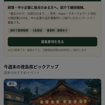
経理・中小企業に接点のある方へ。紹介で継続報酬。
「撮るだけで、仕訳CSVまで。」弥生・freee・マネーフォワード対応
の領収書OCRを、中小企業や会計事務所へご紹介いただくパートナー
募集です。
成約で継続報酬
5名限定
審査制・面談あり
募集要項を見る
※先行募集です。審査のうえ、活動開始時期は面談時にご案内します
今週末の
徳島県
ピックアップ
週末のおすすめイベント
祭り