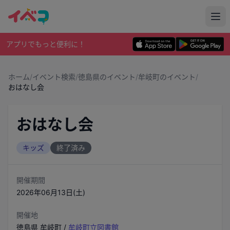
アプリでもっと便利に！
ホーム
/
イベント検索
/
徳島県のイベント
/
牟岐町のイベント
/
おはなし会
おはなし会
キッズ
終了済み
開催期間
2026年06月13日(土)
開催地
徳島県
牟岐町
/
牟岐町立図書館