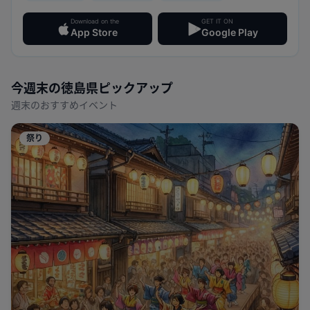
Download on the
GET IT ON
App Store
Google Play
今週末の
徳島県
ピックアップ
週末のおすすめイベント
祭り