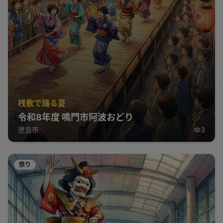
桟敷で踊る夏
令和8年度 鳴門市阿波おどり
徳島市
3
祭り