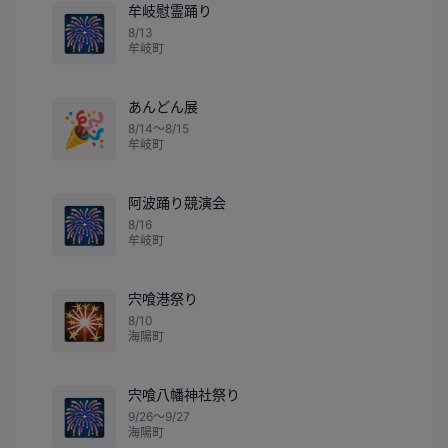
牟岐慰霊踊り
🎆
8/13
牟岐町
あんどん展
🎉
8/14〜8/15
牟岐町
阿波踊り競演会
🎆
8/16
牟岐町
宍喰港祭り
🎇
8/10
海陽町
宍喰八幡神社祭り
🎆
9/26〜9/27
海陽町