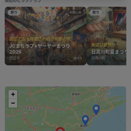
周辺のピックアップ
祭り
祭り
和歌山県
田辺で五十年愛され続けた夢の祭
魚遊び夏祭り
JCまちラブ×ヤーヤーまつり
2026
日高川町夏まつり2
田辺市
99
日高川町
+
−