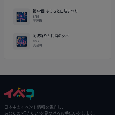
第42回 ふるさと由岐まつり
🎆
8/15
美波町
阿波踊りと民踊の夕べ
🎆
8/22
美波町
日本中のイベント情報を集約し、
あなたの"行きたい"を見つけるお手伝いをします。