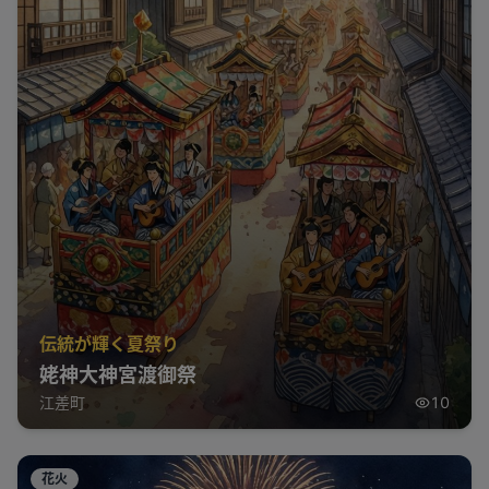
伝統が輝く夏祭り
姥神大神宮渡御祭
江差町
10
花火