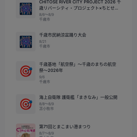
CHITOSE RIVER CITY PROJECT 2026 千
🎆
歳リバーシティ・プロジェクト×ちとせ川
ビール祭り
8/6〜8/9
千歳市
千歳市民納涼盆踊り大会
🎆
8/21
千歳市
千歳基地「航空祭」〜千歳のまちの航空
🎯
祭〜2026年
9/6
千歳市
海上自衛隊 護衛艦「まきなみ」一般公開
🎯
8/8〜8/9
苫小牧市
第71回とまこまい港まつり
8/7〜8/9