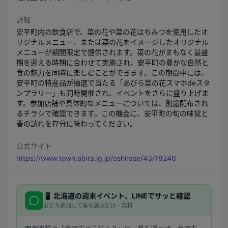
詳細
安平町内の飲食店で、菜の花や菜の花はちみつを使用したオ
リジナルメニュー、または菜の花をイメージしたオリジナル
メニューが期間限定で提供されます。菜の花がまもなく最盛
期を迎える時期に合わせて実施され、安平町の豊かな自然と
食の魅力を同時に楽しむことができます。この期間中には、
安平町の特産品が抽選で当たる「あびら菜の花スマホdeスタ
ンプラリー」も同時開催され、イベントをさらに盛り上げま
す。参加店舗や具体的なメニューについては、別途配布され
るチラシで確認できます。この機会に、安平町の旬の味覚と
春の訪れを存分に味わってください。
公式サイト
https://www.town.abira.lg.jp/oshirase/43/18246
📱
北海道
の週末イベント、LINEでサッと確認
友だち追加して県を選ぶだけ・無料