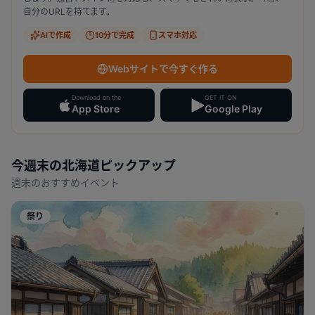
自分のURLを持てます。
AIで作成
10分で完成
スマホ対応
Webサイトで今すぐ作る
Download on the
GET IT ON
App Store
Google Play
今週末の
北海道
ピックアップ
週末のおすすめイベント
祭り