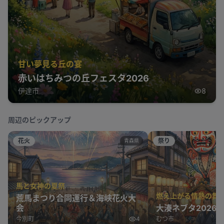
甘い夢見る丘の宴
赤いはちみつの丘フェスタ2026
伊達市
8
周辺のピックアップ
花火
祭り
青森県
馬と女神の夏祭
燃え上がる情熱の舞
荒馬まつり合同運行＆海峡花火大
会
大湊ネブタ2026
今別町
4
むつ市