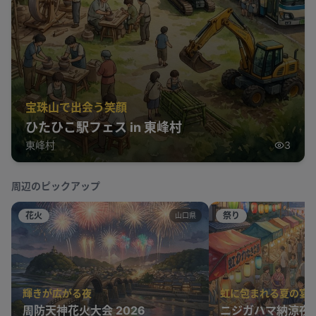
宝珠山で出会う笑顔
ひたひこ駅フェス in 東峰村
東峰村
3
周辺のピックアップ
花火
祭り
山口県
輝きが広がる夜
虹に包まれる夏の宴
周防天神花火大会 2026
ニジガハマ納涼夜市