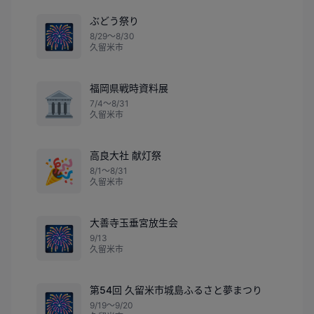
ぶどう祭り
🎆
8/29〜8/30
久留米市
福岡県戦時資料展
🏛️
7/4〜8/31
久留米市
高良大社 献灯祭
🎉
8/1〜8/31
久留米市
大善寺玉垂宮放生会
🎆
9/13
久留米市
第54回 久留米市城島ふるさと夢まつり
🎆
9/19〜9/20