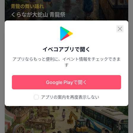
青龍の舞い踊れ
くらなが大蛇山 青龍祭
大牟田市
3
閉じ
祭り
イベコアプリで開く
アプリならもっと便利に、イベント情報をチェックできま
す
Google Playで開く
アプリの案内を再度表示しない