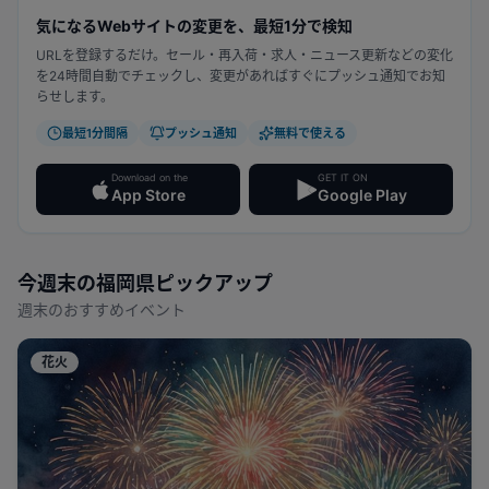
気になるWebサイトの変更を、最短1分で検知
URLを登録するだけ。セール・再入荷・求人・ニュース更新などの変化
を24時間自動でチェックし、変更があればすぐにプッシュ通知でお知
らせします。
最短1分間隔
プッシュ通知
無料で使える
Download on the
GET IT ON
App Store
Google Play
今週末の
福岡県
ピックアップ
週末のおすすめイベント
花火