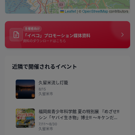
Leaflet
|
©
OpenStreetMap
contributors
主催者向け
「イベコ」プロモーション媒体資料
資料のダウンロードはこちら
近隣で開催されるイベント
久留米流し灯籠
8/15
久留米市
福岡県青少年科学館 夏の特別展 『めざせ!!
シン「ヤバイ生き物」博士!! ～キケンだけ
ど魅力的な生き物の世界～』
7/11〜8/30
久留米市