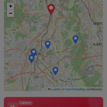
+
−
Leaflet
|
©
OpenStreetMap
contributors
主催者向け