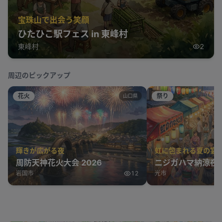
宝珠山で出会う笑顔
ひたひこ駅フェス in 東峰村
東峰村
2
周辺のピックアップ
花火
祭り
山口県
輝きが広がる夜
虹に包まれる夏の宴
周防天神花火大会 2026
ニジガハマ納涼夜市
岩国市
12
光市