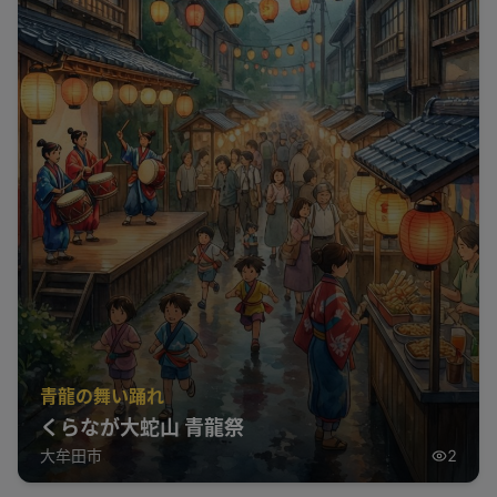
青龍の舞い踊れ
くらなが大蛇山 青龍祭
大牟田市
2