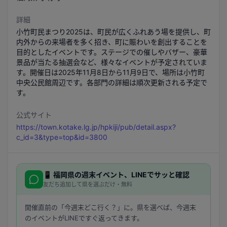
詳細
小竹町民まつり2025は、町民が広くふれあう場を提供し、町
内外からの来場者を多く招き、町に賑わいを創出することを
目的としたイベントです。ステージでの催しやバザー、豪華
景品が当たる抽選会など、様々なイベントが予定されていま
す。開催日は2025年11月8日から11月9日で、場所は小竹町
中央公民館周辺です。各部門の詳細は順次更新される予定で
す。
公式サイト
https://town.kotake.lg.jp/hpkiji/pub/detail.aspx?
c_id=3&type=top&id=3800
📱
福岡県
の週末イベント、LINEでサッと確認
友だち追加して県を選ぶだけ・無料
開催直前の「今週末どこ行く？」に。県を選べば、今週末
のイベントがLINEですぐ返ってきます。