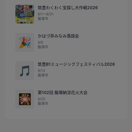
筑豊わくわく宝探し大作戦2026
8/1〜8/31
飯塚市
かはづ亭みなみ落語会
🎉
9/6
飯塚市
筑豊B1ミュージックフェスティバル2026
🎵
9/13
飯塚市
第102回 飯塚納涼花火大会
🎇
9/25
飯塚市