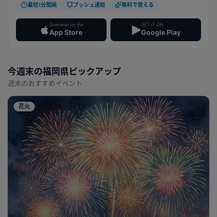
最短1分間隔
プッシュ通知
無料で使える
Download on the
GET IT ON
App Store
Google Play
今週末の
福岡県
ピックアップ
週末のおすすめイベント
花火