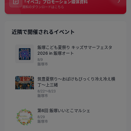
「イベコ」プロモーション媒体資料
資料のダウンロードはこちら
近隣で開催されるイベント
飯塚こども夏祭り キッズサマーフェスタ
🎆
2026 in 飯塚オート
8/9
飯塚市
筑豊夏祭り～おばけもびっくり冷え冷え横
丁～上三緒
8/22〜8/23
飯塚市
第6回 飯塚いいとこマルシェ
8/29
飯塚市