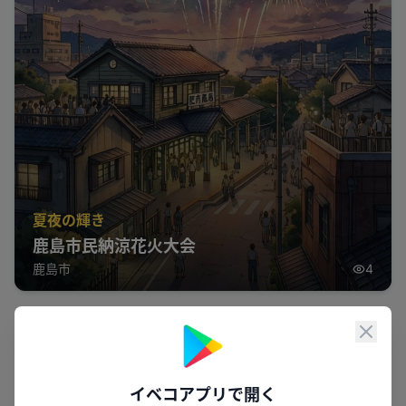
夏夜の輝き
鹿島市民納涼花火大会
鹿島市
4
周辺のピックアップ
閉じ
花火
祭り
福岡県
イベコアプリで開く