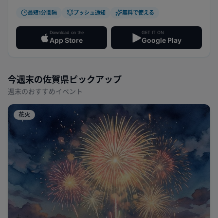
最短1分間隔
プッシュ通知
無料で使える
Download on the
GET IT ON
App Store
Google Play
今週末の
佐賀県
ピックアップ
週末のおすすめイベント
花火