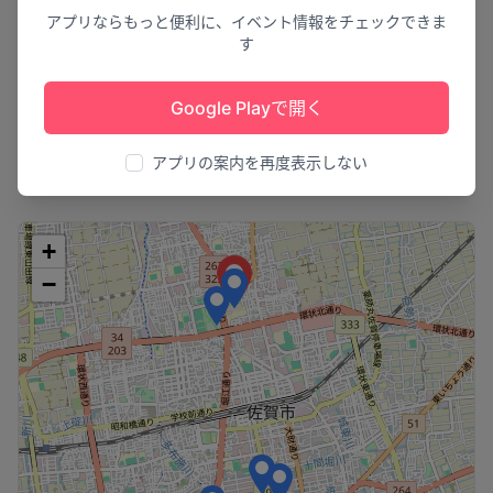
アプリならもっと便利に、イベント情報をチェックできま
夢を見る花火大会
す
青龍の舞い踊れ
夢HANABI2026～愛すべき未来
～
くらなが大蛇山 青
Google Playで開く
小郡市
2
大牟田市
アプリの案内を再度表示しない
+
−