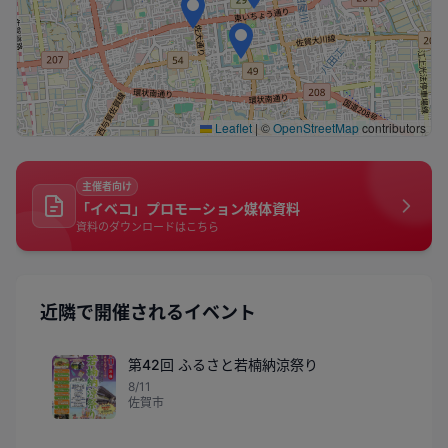
Leaflet
|
©
OpenStreetMap
contributors
主催者向け
「イベコ」プロモーション媒体資料
資料のダウンロードはこちら
近隣で開催されるイベント
第42回 ふるさと若楠納涼祭り
8/11
佐賀市