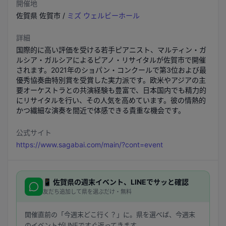
開催地
佐賀県
佐賀市
/
ミズ ウェルビーホール
詳細
国際的に高い評価を受ける若手ピアニスト、マルティン・ガ
ルシア・ガルシアによるピアノ・リサイタルが佐賀市で開催
されます。2021年のショパン・コンクールで第3位および最
優秀協奏曲特別賞を受賞した実力派です。欧米やアジアの主
要オーケストラとの共演経験も豊富で、日本国内でも精力的
にリサイタルを行い、その人気を高めています。彼の情熱的
かつ繊細な演奏を間近で体感できる貴重な機会です。
公式サイト
https://www.sagabai.com/main/?cont=event
📱
佐賀県
の週末イベント、LINEでサッと確認
友だち追加して県を選ぶだけ・無料
開催直前の「今週末どこ行く？」に。県を選べば、今週末
のイベントがLINEですぐ返ってきます。