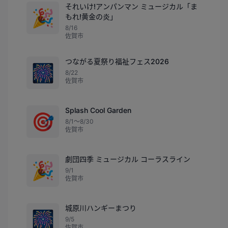
それいけ!アンパンマン ミュージカル「ま
🎉
もれ!黄金の炎」
8/16
佐賀市
つながる夏祭り福祉フェス2026
🎆
8/22
佐賀市
Splash Cool Garden
🎯
8/1〜8/30
佐賀市
劇団四季 ミュージカル コーラスライン
🎉
9/1
佐賀市
城原川ハンギーまつり
🎆
9/5
佐賀市