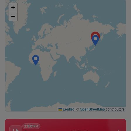
+
−
Leaflet
|
©
OpenStreetMap
contributors
主催者向け