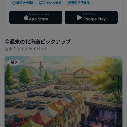
最短1分間隔
プッシュ通知
無料で使える
Download on the
GET IT ON
App Store
Google Play
今週末の
北海道
ピックアップ
週末のおすすめイベント
祭り