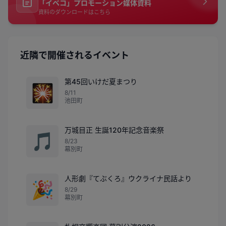
「イベコ」プロモーション媒体資料
資料のダウンロードはこちら
近隣で開催されるイベント
第45回いけだ夏まつり
🎇
8/11
池田町
万城目正 生誕120年記念音楽祭
🎵
8/23
幕別町
人形劇『てぶくろ』ウクライナ民話より
🎉
8/29
幕別町