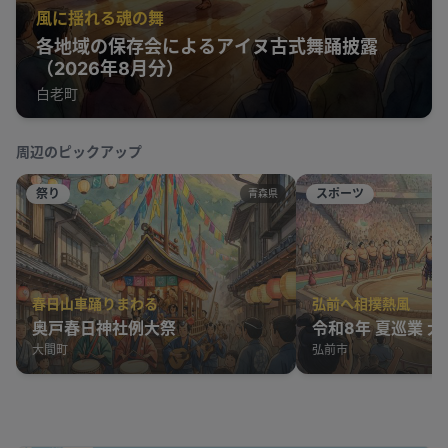
風に揺れる魂の舞
各地域の保存会によるアイヌ古式舞踊披露
（2026年8月分）
白老町
周辺のピックアップ
祭り
スポーツ
青森県
春日山車踊りまわる
弘前へ相撲熱風
奥戸春日神社例大祭
令和8年 夏巡業 
大間町
弘前市