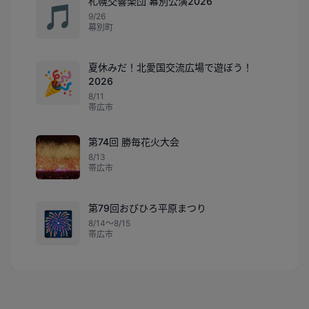
札幌交響楽団 幕別公演2026
🎵
9/26
幕別町
夏休みだ！北愛国交流広場で遊ぼう！
🎉
2026
8/11
帯広市
第74回 勝毎花火大会
8/13
帯広市
第79回おびひろ平原まつり
🎆
8/14〜8/15
帯広市