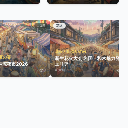
花火
山口県
山口県
花火と出会いの夜
夏の宴
新生花火大会 岩国・和木魅力発信
涼夜市2026
エリア
8
和木町
10