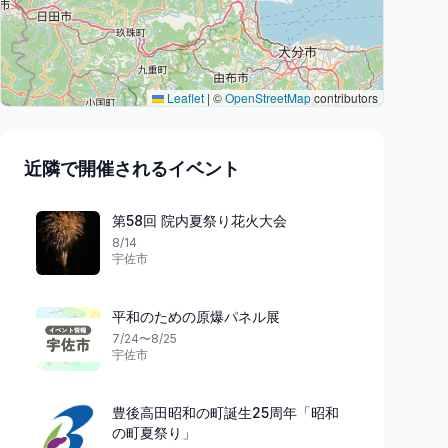
Leaflet
|
©
OpenStreetMap
contributors
近隣で開催されるイベント
第58回 院内夏祭り花火大会
8/14
宇佐市
平和のための原爆パネル展
7/24〜8/25
宇佐市
豊後高田昭和の町誕生25周年「昭和
の町夏祭り」