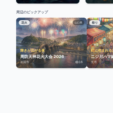
周辺のピックアップ
花火
祭り
山口県
輝きが広がる夜
虹に包まれる
周防天神花火大会 2026
ニジガハマ納
岩国市
16
光市