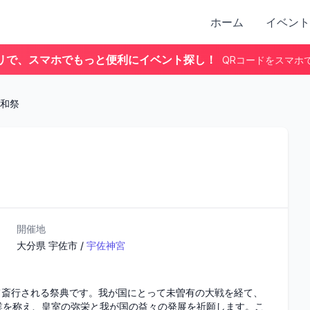
ホーム
イベント
リで、スマホでもっと便利にイベント探し！
QRコードをスマホ
和祭
開催地
大分県
宇佐市
/
宇佐神宮
て斎行される祭典です。我が国にとって未曽有の大戦を経て、
業を称え、皇室の弥栄と我が国の益々の発展を祈願します。こ