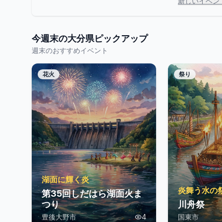
新しいイベン
今週末の
大分県
ピックアップ
週末のおすすめイベント
花火
祭り
湖面に輝く炎
炎舞う水の
第35回しだはら湖面火ま
つり
川舟祭
豊後大野市
4
国東市