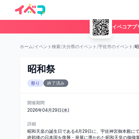
イベコアプ
ホーム
/
イベント検索
/
大分県のイベント
/
宇佐市のイベント
/
昭
昭和祭
祭り
終了済み
開催期間
2026年04月29日(水)
詳細
昭和天皇の誕生日である4月29日に、宇佐神宮御本殿に
終戦後の日本国を復興・発展に導かれた昭和天皇の御偉