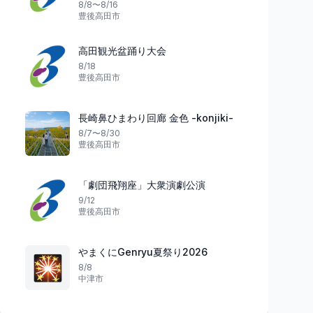
8/8〜8/16
豊後高田市
高田観光盆踊り大会
花火
祭り
福岡県
8/18
豊後高田市
長崎鼻ひまわり回廊 金色 -konjiki-
夢を見る花火大会
8/7〜8/30
青龍の舞い踊れ
夢HANABI2026～愛すべき未来
豊後高田市
～
くらなが大蛇山 青
小郡市
3
大牟田市
「劇団飛翔座」大衆演劇公演
9/12
豊後高田市
やまくにGenryu夏祭り2026
🎇
8/8
中津市