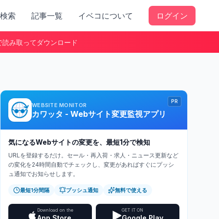
検索
記事一覧
イベコについて
ログイン
で読み取ってダウンロード
PR
WEBSITE MONITOR
カワッタ - Webサイト変更監視アプリ
気になるWebサイトの変更を、最短1分で検知
URLを登録するだけ。セール・再入荷・求人・ニュース更新など
の変化を24時間自動でチェックし、変更があればすぐにプッシ
ュ通知でお知らせします。
最短1分間隔
プッシュ通知
無料で使える
Download on the
GET IT ON
App Store
Google Play