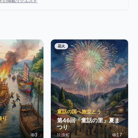
トの掲載リクエスト
花火
童話の国へ旅立とう
祭り
第46回「童話の里」夏ま
つり
3
玖珠町
17